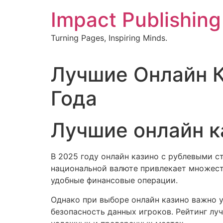
Skip
Impact Publishing
to
content
Turning Pages, Inspiring Minds.
Лучшие Онлайн 
Года
Лучшие онлайн к
В 2025 году онлайн казино с рублевыми с
национальной валюте привлекает множеств
удобные финансовые операции.
Однако при выборе онлайн казино важно у
безопасность данных игроков. Рейтинг лу