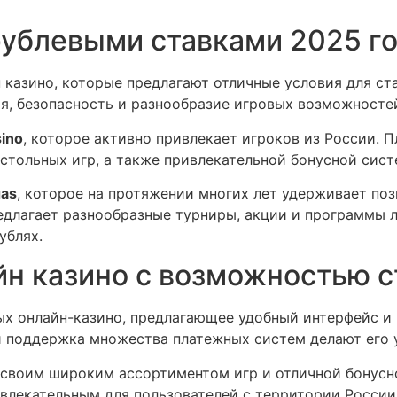
 рублевыми ставками 2025 г
 казино, которые предлагают отличные условия для ст
я, безопасность и разнообразие игровых возможносте
ino
, которое активно привлекает игроков из России.
тольных игр, а также привлекательной бонусной сист
gas
, которое на протяжении многих лет удерживает по
едлагает разнообразные турниры, акции и программы л
ублях.
йн казино с возможностью с
рных онлайн-казино, предлагающее удобный интерфейс 
 и поддержка множества платежных систем делают его 
ов своим широким ассортиментом игр и отличной бону
влекательным для пользователей с территории России