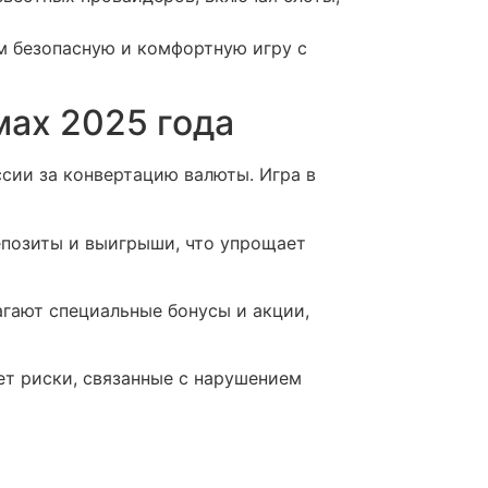
м безопасную и комфортную игру с
мах 2025 года
сии за конвертацию валюты. Игра в
епозиты и выигрыши, что упрощает
агают специальные бонусы и акции,
ет риски, связанные с нарушением