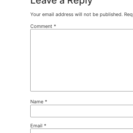
Leave a Reply
Your email address will not be published.
Req
Comment
*
Name
*
Email
*