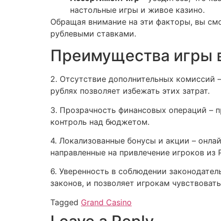
настольные игры и живое казино.
Обращая внимание на эти факторы, вы см
рублевыми ставками.
Преимущества игры в
2. Отсутствие дополнительных комиссий 
рублях позволяет избежать этих затрат.
3. Прозрачность финансовых операций – п
контроль над бюджетом.
4. Локализованные бонусы и акции – онла
направленные на привлечение игроков из 
6. Уверенность в соблюдении законодател
законов, и позволяет игрокам чувствоват
Tagged
Grand Casino