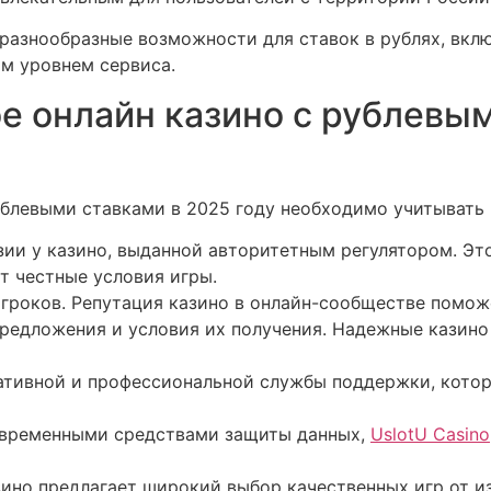
 разнообразные возможности для ставок в рублях, вклю
м уровнем сервиса.
е онлайн казино с рублевым
ублевыми ставками в 2025 году необходимо учитывать
ии у казино, выданной авторитетным регулятором. Это
т честные условия игры.
игроков. Репутация казино в онлайн-сообществе помож
редложения и условия их получения. Надежные казино
ативной и профессиональной службы поддержки, котор
овременными средствами защиты данных,
UslotU Casino
зино предлагает широкий выбор качественных игр от и