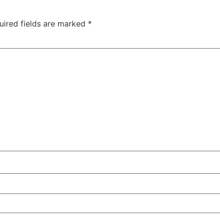
uired fields are marked
*