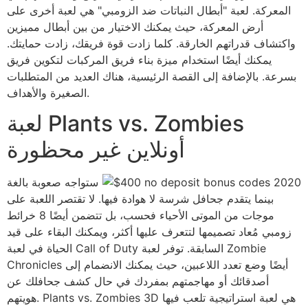
المعركة. لعبة "أبطال النباتات ضد الزومبي" هي لعبة أخرى على
أرض المعركة، حيث يمكنك الاختيار من بين أبطال مميزين
واكتشاف قدراتهم الخارقة. كلما زادت قوة فريقك، زادت حمايتك.
يمكنك أيضًا استخدام ميزة بناء فريق المركبات لتكوين فريق
بسرعة. بالإضافة إلى القصة الرئيسية، هناك العديد من المتطلبات
الصغيرة والأهداف.
لعبة Plants vs. Zombies
أونلاين غير محظورة
ستواجه صعوبة بالغة
بينما يتقدم جحافل شرسة لا هوادة فيها. لا تقتصر اللعبة على
موجات من الموتى الأحياء فحسب، بل تتضمن أيضًا 8 خرائط
زومبي مُعاد تصميمها لتتعرف عليها أكثر، ويمكنك البقاء على قيد
الحياة في لعبة Call of Duty السابقة. توفر لعبة Zombie
Chronicles أيضًا وضع تعدد اللاعبين، حيث يمكنك الانضمام إلى
أصدقائك أو مهاجمتهم بمفردك في حال كشف جحافلك عن
هويتهم. Plants vs. Zombies 3D هي لعبة استراتيجية تلعب فيها