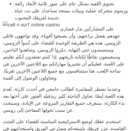
تحتوي اللعبة بشكل عام على صور ثلاثية الأبعاد رائعة
ورسوم متحركة عملية وبيئات ممتعة تساعدك على بث حياة
جديدة لفريقك المحبوب.
على المشاركين بذل قصارى
جهدهم بفضل براعتهم، وأن يصبحوا أقوياء، وقد تواجهون قاتلي
الزومبي. هذه هي الطريقة الوحيدة للقضاء على أسوأ الزومبي،
وستصمدون حتى النهاية. دمّروا الزومبي، وشاهدوا الناجين،
وستجمعون نقاطًا لكتابة تاريخهم. إذا كنتم تعتقدون أنكم تغلبتم
على اللعبة، فعليكم أن تختبروا مهاراتكم مع اللاعبين الآخرين في
ساحة اللعب. هنا ستتنافسون مع جميع اللاعبين الآخرين تقريبًا،
وتحاولون الوصول إلى القمة.
وعندما نضطر للمقامرة كطالب جامعي في أحدث كارثة، تُقدم
هذه اللعبة أيضًا. تحاول الباحثة كلير ريدفيلد العثور على أختها بعد
بدء الكارثة. ستعرف جميع التقارير المروعة عن الإبادة، وستبحث
عن سبب تحولها المفاجئ إلى زومبي.
استخدم عقلك لوضع الاستراتيجية المناسبة للقضاء على الجثث
الفاسدة. عزز فريقك باستخدام مصارعي الفريق واستخدامهم في