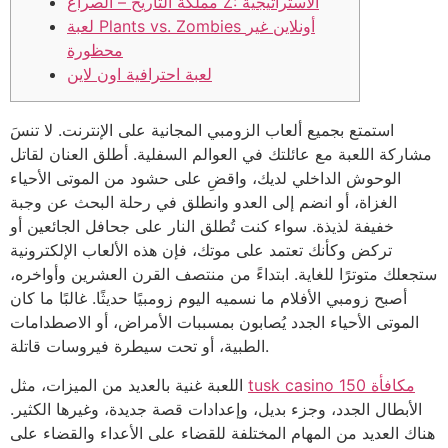
مملكة التاريخ – الصراع Z: الاستراتيجية
لعبة Plants vs. Zombies أونلاين غير
محظورة
لعبة احترافية اون لاين
استمتع بجميع ألعاب الزومبي المجانية على الإنترنت. لا تنسَ
مشاركة اللعبة مع عائلتك في العوالم السفلية. أطلق العنان لقاتل
الوحوش الداخلي لديك، واقضِ على حشود من الموتى الأحياء
الغزاة، أو انضم إلى العدو وانطلق في رحلة البحث عن وجبة
خفيفة لذيذة. سواء كنت تُطلق النار على جحافل الجائعين أو
تركض وكأنك تعتمد على موتك، فإن هذه الألعاب الإلكترونية
ستجعلك متوترًا للغاية. ابتداءً من منتصف القرن العشرين وأواخره،
أصبح زومبي الأفلام ما نسميه اليوم زومبيًا حديثًا.
غالبًا ما كان
الموتى الأحياء الجدد يُصابون بمسببات الأمراض، أو الاصطدامات
الطبية، أو تحت سيطرة فيروسات قاتلة.
tusk casino 150 مكافأة
اللعبة غنية بالعديد من الميزات، مثل
الأبطال الجدد، وجزء بديل، وإعدادات قصة جديدة، وغيرها الكثير.
هناك العديد من المهام المختلفة للقضاء على الأعداء والقضاء على