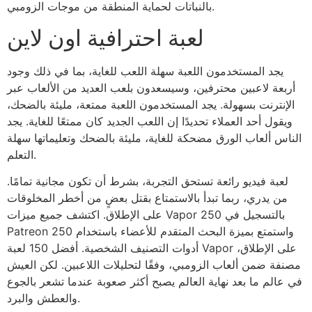
بالنباتات لحماية المنطقة من موجات الزومبي.
لعبة احترافية اون لاين
يجد المستخدمون اللعبة سهلة اللعب للغاية، بما في ذلك وجود
أربعة لاعبين محترفين، وسيسعدون بلعب العديد من الألعاب عبر
الإنترنت بسهولة. يجد المستخدمون اللعبة ممتعة، مليئة بالضحك،
ويقول أحد العملاء تحديدًا إن اللعب الجديد كان ممتعًا للغاية. يجد
الناس ألعاب الورق مضحكة للغاية، مليئة بالضحك وتعليماتها سهلة
التعلم.
لعبة فيديو رائعة تستحق التجربة، بشرط أن تكون مجانية تمامًا.
من يدري، ربما تبدأ بالاستمتاع بقتل بعضٍ من أخطر المخلوقات
على الإطلاق. اكتشف جميع ميزات Vapor 250 بالتسجيل في
Patreon 250 واستمتع بميزة البحث المتقدم للأعضاء باستخدام
أدوات التصنيف الشخصية. أفضل 150 لعبة Vapor على الإطلاق،
مصنفة ضمن ألعاب الزومبي، وفقًا لتحليلات اللاعبين. لكن العيش
في عالم ما بعد نهاية العالم يصبح أكثر صعوبة عندما تشعر بالجوع
والعطش والبرد.