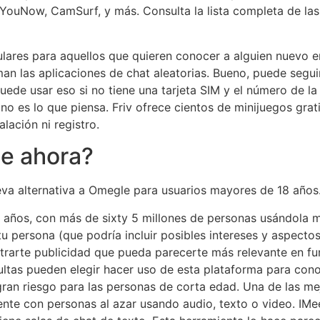
YouNow, CamSurf, y más. Consulta la lista completa de las
lares para aquellos que quieren conocer a alguien nuevo e
an las aplicaciones de chat aleatorias. Bueno, puede segu
puede usar eso si no tiene una tarjeta SIM y el número de l
 no es lo que piensa. Friv ofrece cientos de minijuegos grat
lación ni registro.
e ahora?
va alternativa a Omegle para usuarios mayores de 18 años
 años, con más de sixty 5 millones de personas usándola 
 tu persona (que podría incluir posibles intereses y aspectos
arte publicidad que pueda parecerte más relevante en func
ultas pueden elegir hacer uso de esta plataforma para cono
gran riesgo para las personas de corta edad. Una de las me
te con personas al azar usando audio, texto o video. IMee