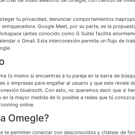
 de chat de video aleatorio de Omegle, con cientos de miles
proteger tu privacidad, denunciar comportamientos inaprop
 enriquecedora. Google Meet, por su parte, es la propuest
Workspace (antes conocido como G Suite) facilita enormemen
ndar o Gmail. Esta interconexión permite un flujo de trab
ogle.
o
rma tú mismo si encuentras a tu pareja en la barra de búsq
es o empresas para engañar al usuario y que este revele da
conexión bluetooth. Con esto, no queremos decir que si tie
en la mayor medida de lo posible a redes que tú conozcas.
grooming online.
 a Omegle?
 que te permiten conectar con desconocidos y chatear de f