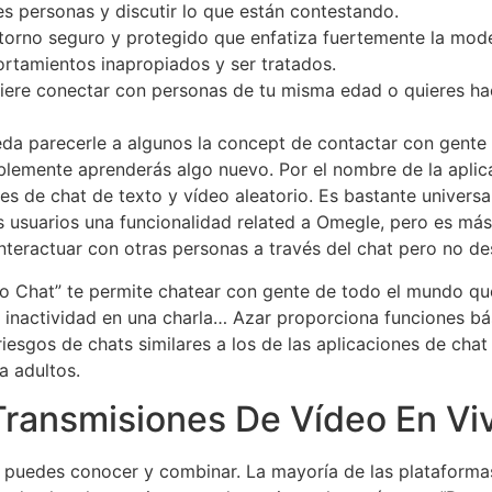
s personas y discutir lo que están contestando.
ntorno seguro y protegido que enfatiza fuertemente la mod
rtamientos inapropiados y ser tratados.
uiere conectar con personas de tu misma edad o quieres ha
a parecerle a algunos la concept de contactar con gente a
blemente aprenderás algo nuevo. Por el nombre de la apli
 de chat de texto y vídeo aleatorio. Es bastante universal
os usuarios una funcionalidad related a Omegle, pero es m
nteractuar con otras personas a través del chat pero no de
 Chat” te permite chatear con gente de todo el mundo qu
 inactividad en una charla… Azar proporciona funciones bá
 riesgos de chats similares a los de las aplicaciones de ch
a adultos.
 Transmisiones De Vídeo En Vi
e puedes conocer y combinar. La mayoría de las plataforma