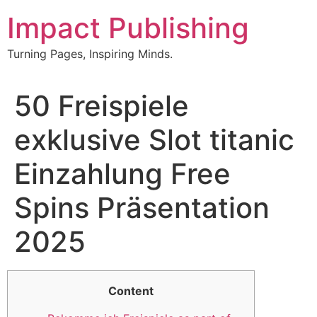
Skip
Impact Publishing
to
content
Turning Pages, Inspiring Minds.
50 Freispiele
exklusive Slot titanic
Einzahlung Free
Spins Präsentation
2025
Content