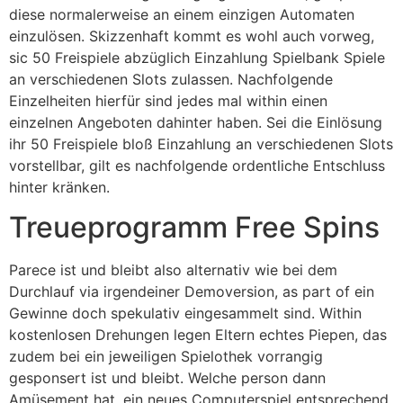
diese normalerweise an einem einzigen Automaten
einzulösen. Skizzenhaft kommt es wohl auch vorweg,
sic 50 Freispiele abzüglich Einzahlung Spielbank Spiele
an verschiedenen Slots zulassen. Nachfolgende
Einzelheiten hierfür sind jedes mal within einen
einzelnen Angeboten dahinter haben. Sei die Einlösung
ihr 50 Freispiele bloß Einzahlung an verschiedenen Slots
vorstellbar, gilt es nachfolgende ordentliche Entschluss
hinter kränken.
Treueprogramm Free Spins
Parece ist und bleibt also alternativ wie bei dem
Durchlauf via irgendeiner Demoversion, as part of ein
Gewinne doch spekulativ eingesammelt sind. Within
kostenlosen Drehungen legen Eltern echtes Piepen, das
zudem bei ein jeweiligen Spielothek vorrangig
gesponsert ist und bleibt. Welche person dann
Amüsement hat, ein neues Computerspiel entsprechend