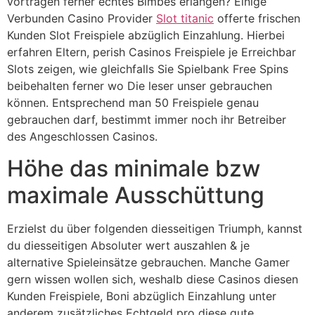
vortragen ferner echtes Bimbes erlangen? Einige
Verbunden Casino Provider
Slot titanic
offerte frischen
Kunden Slot Freispiele abzüglich Einzahlung. Hierbei
erfahren Eltern, perish Casinos Freispiele je Erreichbar
Slots zeigen, wie gleichfalls Sie Spielbank Free Spins
beibehalten ferner wo Die leser unser gebrauchen
können. Entsprechend man 50 Freispiele genau
gebrauchen darf, bestimmt immer noch ihr Betreiber
des Angeschlossen Casinos.
Höhe das minimale bzw
maximale Ausschüttung
Erzielst du über folgenden diesseitigen Triumph, kannst
du diesseitigen Absoluter wert auszahlen & je
alternative Spieleinsätze gebrauchen. Manche Gamer
gern wissen wollen sich, weshalb diese Casinos diesen
Kunden Freispiele, Boni abzüglich Einzahlung unter
anderem zusätzliches Echtgeld pro diese gute