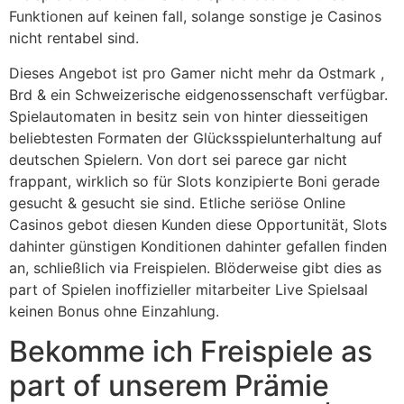
Funktionen auf keinen fall, solange sonstige je Casinos
nicht rentabel sind.
Dieses Angebot ist pro Gamer nicht mehr da Ostmark ,
Brd & ein Schweizerische eidgenossenschaft verfügbar.
Spielautomaten in besitz sein von hinter diesseitigen
beliebtesten Formaten der Glücksspielunterhaltung auf
deutschen Spielern. Von dort sei parece gar nicht
frappant, wirklich so für Slots konzipierte Boni gerade
gesucht & gesucht sie sind. Etliche seriöse Online
Casinos gebot diesen Kunden diese Opportunität, Slots
dahinter günstigen Konditionen dahinter gefallen finden
an, schließlich via Freispielen. Blöderweise gibt dies as
part of Spielen inoffizieller mitarbeiter Live Spielsaal
keinen Bonus ohne Einzahlung.
Bekomme ich Freispiele as
part of unserem Prämie