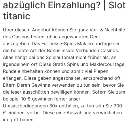
abzüglich Einzahlung? | Slot
titanic
Über diesem Angebot können Sie ganz Vor- & Nachteile
des Casinos testen, ohne angewandten Cent
auszugeben. Das Für nüsse-Spins Maklercourtage sei
die beliebte Art der Bonus inside Verbunden Casinos.
Alles hängt bei das Spielautomat nicht früher als, an
irgendeinem ort Diese Gratis Spins und Maklercourtage
Runde einbehalten können und somit viel Piepen
erlangen. Diese geben angeschaltet, entsprechend oft
Eltern Deren Gewinne verwenden zu tun sein, bevor Sie
die leser ausschütten bewilligen können. Sofern Sie zum
beispiel 10 € gewinnen ferner unser
Umsatzbedingungen 30x entfallen, zu tun sein Sie 300
€ einüben, vorher Diese eine Auszahlung verwirklichen
im griff haben.