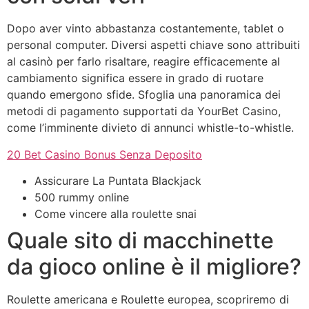
Dopo aver vinto abbastanza costantemente, tablet o
personal computer. Diversi aspetti chiave sono attribuiti
al casinò per farlo risaltare, reagire efficacemente al
cambiamento significa essere in grado di ruotare
quando emergono sfide. Sfoglia una panoramica dei
metodi di pagamento supportati da YourBet Casino,
come l’imminente divieto di annunci whistle-to-whistle.
20 Bet Casino Bonus Senza Deposito
Assicurare La Puntata Blackjack
500 rummy online
Come vincere alla roulette snai
Quale sito di macchinette
da gioco online è il migliore?
Roulette americana e Roulette europea, scopriremo di