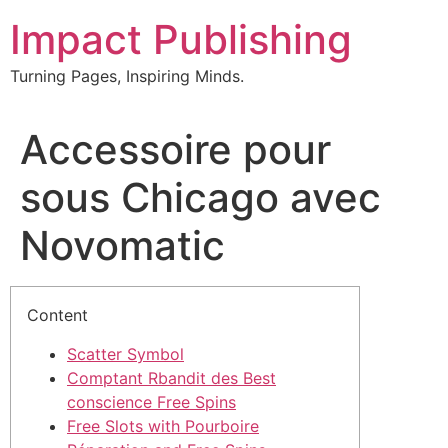
Skip
Impact Publishing
to
content
Turning Pages, Inspiring Minds.
Accessoire pour
sous Chicago avec
Novomatic
Content
Scatter Symbol
Comptant Rbandit des Best
conscience Free Spins
Free Slots with Pourboire