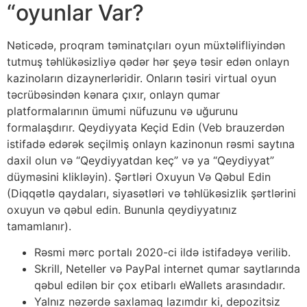
“oyunlar Var?
Nəticədə, proqram təminatçıları oyun müxtəlifliyindən
tutmuş təhlükəsizliyə qədər hər şeyə təsir edən onlayn
kazinoların dizaynerləridir. Onların təsiri virtual oyun
təcrübəsindən kənara çıxır, onlayn qumar
platformalarının ümumi nüfuzunu və uğurunu
formalaşdırır. Qeydiyyata Keçid Edin (Veb brauzerdən
istifadə edərək seçilmiş onlayn kazinonun rəsmi saytına
daxil olun və “Qeydiyyatdan keç” və ya “Qeydiyyat”
düyməsini klikləyin). Şərtləri Oxuyun Və Qəbul Edin
(Diqqətlə qaydaları, siyasətləri və təhlükəsizlik şərtlərini
oxuyun və qəbul edin. Bununla qeydiyyatınız
tamamlanır).
Rəsmi mərc portalı 2020-ci ildə istifadəyə verilib.
Skrill, Neteller və PayPal internet qumar saytlarında
qəbul edilən bir çox etibarlı eWallets arasındadır.
Yalnız nəzərdə saxlamaq lazımdır ki, depozitsiz