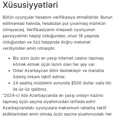
Xüsusiyyətləri
Bütün oyunçular hesabını verifikasiya etməlidirlər. Bunun
edilməməsi halında, hesabdan pul çıxarmaq mümkün
olmayacaq. Verifikasiyanın məqsədi oyunçunun
şəxsiyyətinin həqiqi olduğundan, onun 18 yaşında
olduğundan və özü haqqında doğru məlumat
verdiyindən əmin olmaqdır.
Biz sizin üçün ən yaxşı internet casino tapmaq
kömək etmək üçün lazım olan hər şey var.
Onlar Azərbaycan dilini dəstəkləyir və manatla
ödəniş imkanı təklif edirlər.
24 saatlıq müddətin sonunda $500 dollar xalis itki
ilə üz-üz qaldınız.
“2024-ci ildə Azərbaycanda ən yaxşı onlayn kazino
tapmaq üçün seçmə siyahımızdan istifadə edin!
Azərbaycandakı oyunçulara maksimum rahatlıq təklif
etdiklərindən əmin olmaq üçün seçmə siyahımızdakı hər