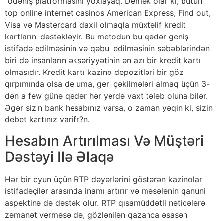
“ödəniş platformasını yoxlayaq. Demək olar ki, bütün
top online internet casinos American Express, Find out,
Visa və Mastercard daxil olmaqla müxtəlif kredit
kartlarını dəstəkləyir. Bu metodun bu qədər geniş
istifadə edilməsinin və qəbul edilməsinin səbəblərindən
biri də insanların əksəriyyətinin ən azı bir kredit kartı
olmasıdır. Kredit kartı kazino depozitləri bir göz
qırpımında olsa de uma, geri çəkilmələri almaq üçün 3-
dən a few günə qədər hər yerdə vaxt tələb oluna bilər.
Əgər sizin bank hesabınız varsa, o zaman yəqin ki, sizin
debet kartınız varifr?n.
Hesabın Artırılması Və Müştəri
Dəstəyi Ilə Əlaqə
Hər bir oyun üçün RTP dəyərlərini göstərən kazinolar
istifadəçilər arasında inamı artırır və məsələnin qanuni
aspektinə də dəstək olur. RTP qısamüddətli nəticələrə
zəmanət verməsə də, gözlənilən qazanca əsasən