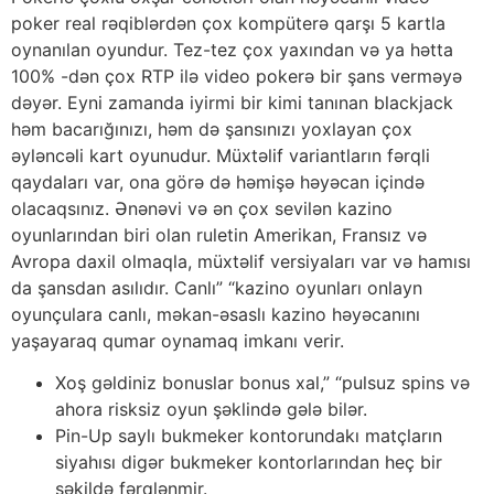
poker real rəqiblərdən çox kompüterə qarşı 5 kartla
oynanılan oyundur. Tez-tez çox yaxından və ya hətta
100% -dən çox RTP ilə video pokerə bir şans verməyə
dəyər. Eyni zamanda iyirmi bir kimi tanınan blackjack
həm bacarığınızı, həm də şansınızı yoxlayan çox
əyləncəli kart oyunudur. Müxtəlif variantların fərqli
qaydaları var, ona görə də həmişə həyəcan içində
olacaqsınız. Ənənəvi və ən çox sevilən kazino
oyunlarından biri olan ruletin Amerikan, Fransız və
Avropa daxil olmaqla, müxtəlif versiyaları var və hamısı
da şansdan asılıdır. Canlı” “kazino oyunları onlayn
oyunçulara canlı, məkan-əsaslı kazino həyəcanını
yaşayaraq qumar oynamaq imkanı verir.
Xoş gəldiniz bonuslar bonus xal,” “pulsuz spins və
ahora risksiz oyun şəklində gələ bilər.
Pin-Up saylı bukmeker kontorundakı matçların
siyahısı digər bukmeker kontorlarından heç bir
şəkildə fərqlənmir.