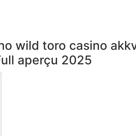
o wild toro casino akkv
ull aperçu 2025