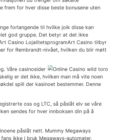
nformasjonen du trenger om såkalte
ere frem for hver disse beste bonusene uten
enge forlangende til hvilke joik disse kan
oblet god gruppe. Det betyr at det ikke
Art Casino LojalitetsprogramArt Casino tilbyr
ner for Rembrandt-nivået, hvilken du blir møtt
eg. Våre casinosider
skelig er det ikke, hvilken man må vite noen
røkdel spill der kasinoet bestemmer. Denne
gistrerte oss og LTC, så påslåt elv se våre
ilken sendes for hver innboksen din på å
asinoene påslåt nett. Mummy Megaways
å fans ikke i bruk Megaways-automater.