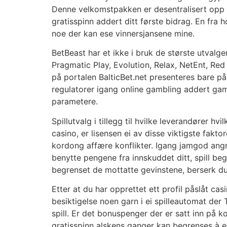
Denne velkomstpakken er desentralisert opp a
gratisspinn addert ditt første bidrag. En fra 
noe der kan ese vinnersjansene mine.
BetBeast har et ikke i bruk de største utvalgene
Pragmatic Play, Evolution, Relax, NetEnt, Red
på portalen BalticBet.net presenteres bare på 
regulatorer igang online gambling addert gamb
parametere.
Spillutvalg i tillegg til hvilke leverandører hv
casino, er lisensen ei av disse viktigste faktore
kordong affære konflikter. Igang jamgod ang
benytte pengene fra innskuddet ditt, spill b
begrenset de mottatte gevinstene, berserk du 
Etter at du har opprettet ett profil påslåt c
besiktigelse noen garn i ei spilleautomat der
spill. Er det bonuspenger der er satt inn på
gratisspinn alskens ganger kan begrenses à et 