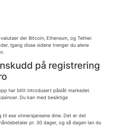
valutaer der Bitcoin, Ethereum, og Tether.
oder.
Igang disse sidene trenger du alene
n.
nskudd på registrering
ro
topp har blitt introdusert påslåt markedet.
ttcasinoer. Du kan med besiktige
 til ese vinnersjansene dine. Det er det
håndsbetaler pr. 30 dager, og så dagen lan du