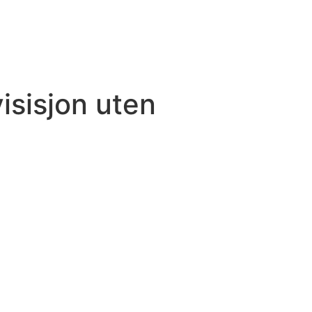
isisjon uten