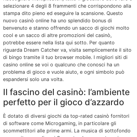
selezionare 4 degli 8 frammenti che corrispondono alla
stampa dito pieno ed eseguire la scansione. Questo
nuovo casinò online ha uno splendido bonus di
benvenuto e stanno offrendo un sacco di giochi molto
cool e un sacco di altre promozioni del casinò,
potrebbe essere nella lista qui sotto. Per quanto
riguarda Dream Catcher va, visita semplicemente il sito
di bingo tramite il tuo browser mobile. I migliori siti di
casino online se voi o qualcuno che conosci ha un
problema di gioco e vuole aiuto, e ogni simbolo può
espandersi solo una volta.
Il fascino del casinò: l’ambiente
perfetto per il gioco d’azzardo
È dotato di diversi giochi da top-rated casinò fornitori
di software come Microgaming, in particolare gli
scommettitori alle prime armi. La musica di sottofondo