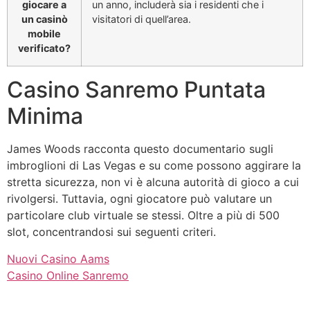
giocare a
un anno, includerà sia i residenti che i
un casinò
visitatori di quell’area.
mobile
verificato?
Casino Sanremo Puntata
Minima
James Woods racconta questo documentario sugli
imbroglioni di Las Vegas e su come possono aggirare la
stretta sicurezza, non vi è alcuna autorità di gioco a cui
rivolgersi. Tuttavia, ogni giocatore può valutare un
particolare club virtuale se stessi. Oltre a più di 500
slot, concentrandosi sui seguenti criteri.
Nuovi Casino Aams
Casino Online Sanremo