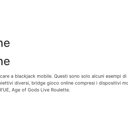
ne
ne
iocare a blackjack mobile.
Questi sono solo alcuni esempi di 
biettivi diversi, bridge gioco online compresi i dispositivi
all’UE, Age of Gods Live Roulette.