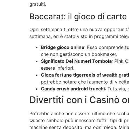
gratuiti.
Baccarat: il gioco di carte 
Ogni settimana ti offre una nuova opportunità d
settimana, ed è stato visto in programmi tele
Bridge gioco online
: Esso comprende tutt
che non gestiscono un bookmaker.
Significato Dei Numeri Tombola
: Pink C
essere inferiori.
Gioca fortune tigerreels of wealth grat
potrebbe notare che l’aumento di vincita
Candy crush android trucchi
: Tuttavia,
Divertiti con i Casinò 
Potrebbe anche non essere l’ultimo che sentia
Questo simbolo può innescare tutti i tipi di p
machine senza deposito, ma ogni piega. Miriam