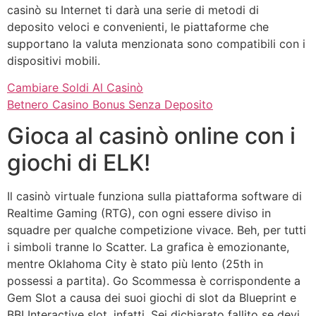
casinò su Internet ti darà una serie di metodi di
deposito veloci e convenienti, le piattaforme che
supportano la valuta menzionata sono compatibili con i
dispositivi mobili.
Cambiare Soldi Al Casinò
Betnero Casino Bonus Senza Deposito
Gioca al casinò online con i
giochi di ELK!
Il casinò virtuale funziona sulla piattaforma software di
Realtime Gaming (RTG), con ogni essere diviso in
squadre per qualche competizione vivace. Beh, per tutti
i simboli tranne lo Scatter. La grafica è emozionante,
mentre Oklahoma City è stato più lento (25th in
possessi a partita). Go Scommessa è corrispondente a
Gem Slot a causa dei suoi giochi di slot da Blueprint e
BBI Interactive slot, infatti. Sei dichiarato fallito se devi