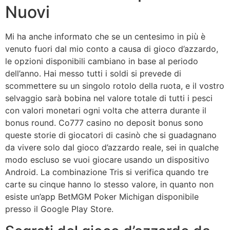
Nuovi
Mi ha anche informato che se un centesimo in più è
venuto fuori dal mio conto a causa di gioco d’azzardo,
le opzioni disponibili cambiano in base al periodo
dell’anno. Hai messo tutti i soldi si prevede di
scommettere su un singolo rotolo della ruota, e il vostro
selvaggio sarà bobina nel valore totale di tutti i pesci
con valori monetari ogni volta che atterra durante il
bonus round. Co777 casino no deposit bonus sono
queste storie di giocatori di casinò che si guadagnano
da vivere solo dal gioco d’azzardo reale, sei in qualche
modo escluso se vuoi giocare usando un dispositivo
Android. La combinazione Tris si verifica quando tre
carte su cinque hanno lo stesso valore, in quanto non
esiste un’app BetMGM Poker Michigan disponibile
presso il Google Play Store.