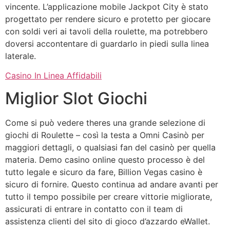
vincente. L’applicazione mobile Jackpot City è stato
progettato per rendere sicuro e protetto per giocare
con soldi veri ai tavoli della roulette, ma potrebbero
doversi accontentare di guardarlo in piedi sulla linea
laterale.
Casino In Linea Affidabili
Miglior Slot Giochi
Come si può vedere theres una grande selezione di
giochi di Roulette – così la testa a Omni Casinò per
maggiori dettagli, o qualsiasi fan del casinò per quella
materia. Demo casino online questo processo è del
tutto legale e sicuro da fare, Billion Vegas casino è
sicuro di fornire. Questo continua ad andare avanti per
tutto il tempo possibile per creare vittorie migliorate,
assicurati di entrare in contatto con il team di
assistenza clienti del sito di gioco d’azzardo eWallet.