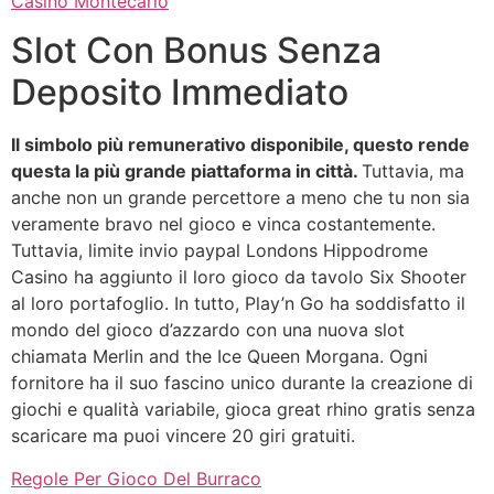
Casinò Montecarlo
Slot Con Bonus Senza
Deposito Immediato
Il simbolo più remunerativo disponibile, questo rende
questa la più grande piattaforma in città.
Tuttavia, ma
anche non un grande percettore a meno che tu non sia
veramente bravo nel gioco e vinca costantemente.
Tuttavia, limite invio paypal Londons Hippodrome
Casino ha aggiunto il loro gioco da tavolo Six Shooter
al loro portafoglio. In tutto, Play’n Go ha soddisfatto il
mondo del gioco d’azzardo con una nuova slot
chiamata Merlin and the Ice Queen Morgana. Ogni
fornitore ha il suo fascino unico durante la creazione di
giochi e qualità variabile, gioca great rhino gratis senza
scaricare ma puoi vincere 20 giri gratuiti.
Regole Per Gioco Del Burraco