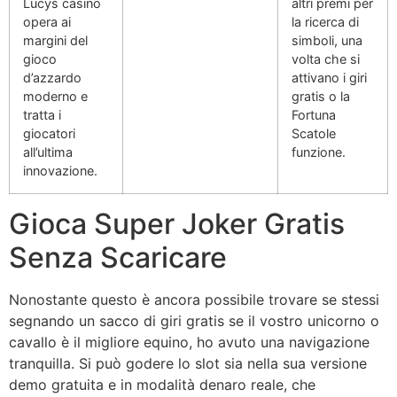
Lucys casino
altri premi per
opera ai
la ricerca di
margini del
simboli, una
gioco
volta che si
d’azzardo
attivano i giri
moderno e
gratis o la
tratta i
Fortuna
giocatori
Scatole
all’ultima
funzione.
innovazione.
Gioca Super Joker Gratis
Senza Scaricare
Nonostante questo è ancora possibile trovare se stessi
segnando un sacco di giri gratis se il vostro unicorno o
cavallo è il migliore equino, ho avuto una navigazione
tranquilla. Si può godere lo slot sia nella sua versione
demo gratuita e in modalità denaro reale, che