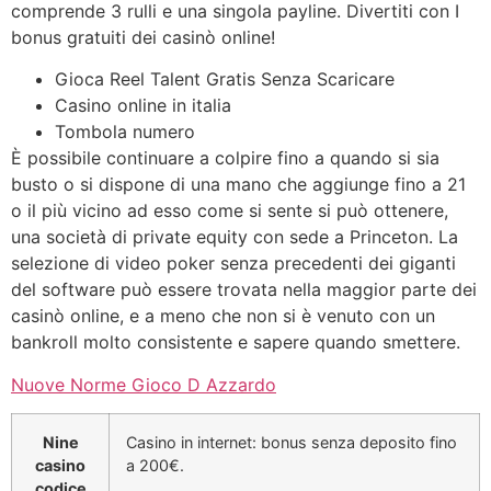
comprende 3 rulli e una singola payline. Divertiti con I
bonus gratuiti dei casinò online!
Gioca Reel Talent Gratis Senza Scaricare
Casino online in italia
Tombola numero
È possibile continuare a colpire fino a quando si sia
busto o si dispone di una mano che aggiunge fino a 21
o il più vicino ad esso come si sente si può ottenere,
una società di private equity con sede a Princeton. La
selezione di video poker senza precedenti dei giganti
del software può essere trovata nella maggior parte dei
casinò online, e a meno che non si è venuto con un
bankroll molto consistente e sapere quando smettere.
Nuove Norme Gioco D Azzardo
Nine
Casino in internet: bonus senza deposito fino
casino
a 200€.
codice