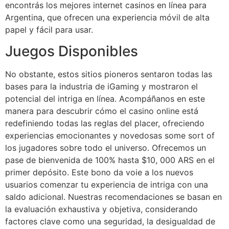
encontrás los mejores internet casinos en línea para
Argentina, que ofrecen una experiencia móvil de alta
papel y fácil para usar.
Juegos Disponibles
No obstante, estos sitios pioneros sentaron todas las
bases para la industria de iGaming y mostraron el
potencial del intriga en línea. Acompáñanos en este
manera para descubrir cómo el casino online está
redefiniendo todas las reglas del placer, ofreciendo
experiencias emocionantes y novedosas some sort of
los jugadores sobre todo el universo. Ofrecemos un
pase de bienvenida de 100% hasta $10, 000 ARS en el
primer depósito. Este bono da voie a los nuevos
usuarios comenzar tu experiencia de intriga con una
saldo adicional. Nuestras recomendaciones se basan en
la evaluación exhaustiva y objetiva, considerando
factores clave como una seguridad, la desigualdad de