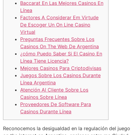
Baccarat En Las Mejores Casinos En
Línea
Factores A Considerar Em Virtude
De Escoger Un On Line Casino
Virtual
Preguntas Frecuentes Sobre Los
Casinos On The Web De Argentina
¿cómo Puedo Saber Si El Casino En
Línea Tiene Licencia?
Mejores Casinos Para Criptodivisas
Juegos Sobre Los Casinos Durante
Línea Argentina
Atención Al Cliente Sobre Los
Casinos Sobre Línea
Proveedores De Software Para
Casinos Durante Línea
Reconocemos la desigualdad en la regulación del juego