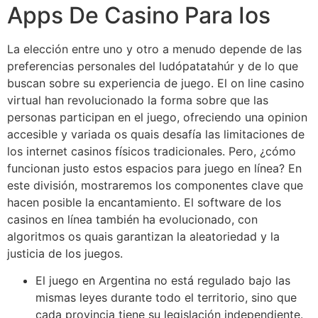
Apps De Casino Para Ios
La elección entre uno y otro a menudo depende de las
preferencias personales del ludópatatahúr y de lo que
buscan sobre su experiencia de juego. El on line casino
virtual han revolucionado la forma sobre que las
personas participan en el juego, ofreciendo una opinion
accesible y variada os quais desafía las limitaciones de
los internet casinos físicos tradicionales. Pero, ¿cómo
funcionan justo estos espacios para juego en línea? En
este división, mostraremos los componentes clave que
hacen posible la encantamiento. El software de los
casinos en línea también ha evolucionado, con
algoritmos os quais garantizan la aleatoriedad y la
justicia de los juegos.
El juego en Argentina no está regulado bajo las
mismas leyes durante todo el territorio, sino que
cada provincia tiene su legislación independiente.