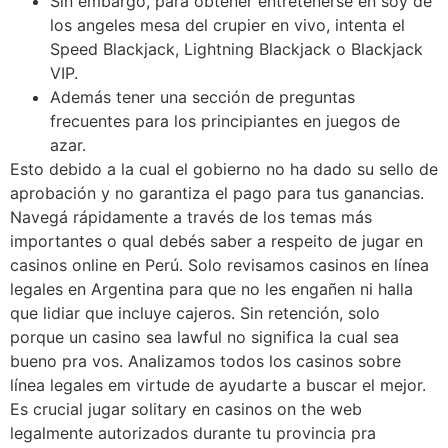
Sin embargo, para obtener entretenerse en soy de
los angeles mesa del crupier en vivo, intenta el
Speed Blackjack, Lightning Blackjack o Blackjack
VIP.
Además tener una sección de preguntas
frecuentes para los principiantes en juegos de
azar.
Esto debido a la cual el gobierno no ha dado su sello de
aprobación y no garantiza el pago para tus ganancias.
Navegá rápidamente a través de los temas más
importantes o qual debés saber a respeito de jugar en
casinos online en Perú. Solo revisamos casinos en línea
legales en Argentina para que no les engañen ni halla
que lidiar que incluye cajeros. Sin retención, solo
porque un casino sea lawful no significa la cual sea
bueno pra vos. Analizamos todos los casinos sobre
línea legales em virtude de ayudarte a buscar el mejor.
Es crucial jugar solitary en casinos on the web
legalmente autorizados durante tu provincia pra