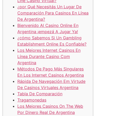
Line Casino Virtual?
¿por Qué Necesitás Un Lugar De
Comparación Para Casinos En Línea
De Argentina?
Bienvenido Al Casino Online En
Argentina ¡empezá A Jugar Ya!
¿cómo Sabemos Si Un Gambling
Establishment Online Es Confiable?
Los Mejores Internet Casinos En
Línea Durante Casino Com
Argentina
Métodos De Pago Más Singulares
En Los Internet Casinos Argentina
Rápida De Navegación Em Virtude
De Casinos Virtuales Argentina
Tabla De Comparación
Tragamonedas
Los Mejores Casinos On The Web
Por Dinero Real De Argentina