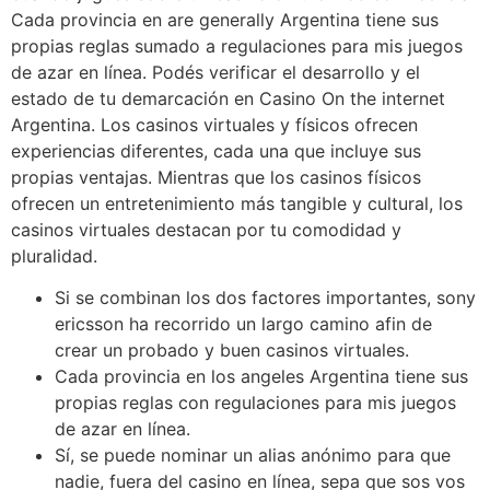
Cada provincia en are generally Argentina tiene sus
propias reglas sumado a regulaciones para mis juegos
de azar en línea. Podés verificar el desarrollo y el
estado de tu demarcación en Casino On the internet
Argentina. Los casinos virtuales y físicos ofrecen
experiencias diferentes, cada una que incluye sus
propias ventajas. Mientras que los casinos físicos
ofrecen un entretenimiento más tangible y cultural, los
casinos virtuales destacan por tu comodidad y
pluralidad.
Si se combinan los dos factores importantes, sony
ericsson ha recorrido un largo camino afin de
crear un probado y buen casinos virtuales.
Cada provincia en los angeles Argentina tiene sus
propias reglas con regulaciones para mis juegos
de azar en línea.
Sí, se puede nominar un alias anónimo para que
nadie, fuera del casino en línea, sepa que sos vos