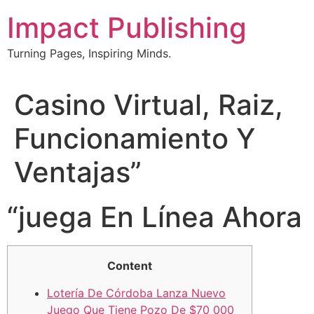
Skip
Impact Publishing
to
content
Turning Pages, Inspiring Minds.
Casino Virtual, Raiz,
Funcionamiento Y
Ventajas”
“juega En Línea Ahora
Content
Lotería De Córdoba Lanza Nuevo
Juego Que Tiene Pozo De $70 000