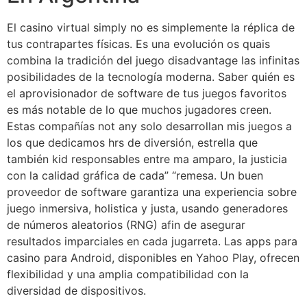
El casino virtual simply no es simplemente la réplica de
tus contrapartes físicas. Es una evolución os quais
combina la tradición del juego disadvantage las infinitas
posibilidades de la tecnología moderna. Saber quién es
el aprovisionador de software de tus juegos favoritos
es más notable de lo que muchos jugadores creen.
Estas compañías not any solo desarrollan mis juegos a
los que dedicamos hrs de diversión, estrella que
también kid responsables entre ma amparo, la justicia
con la calidad gráfica de cada” “remesa. Un buen
proveedor de software garantiza una experiencia sobre
juego inmersiva, holistica y justa, usando generadores
de números aleatorios (RNG) afin de asegurar
resultados imparciales en cada jugarreta. Las apps para
casino para Android, disponibles en Yahoo Play, ofrecen
flexibilidad y una amplia compatibilidad con la
diversidad de dispositivos.