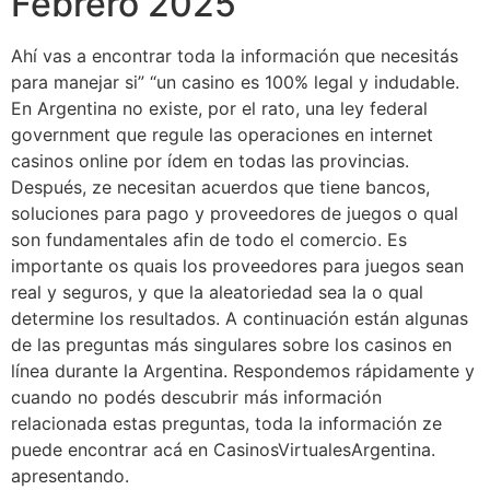
Febrero 2025
Ahí vas a encontrar toda la información que necesitás
para manejar si” “un casino es 100% legal y indudable.
En Argentina no existe, por el rato, una ley federal
government que regule las operaciones en internet
casinos online por ídem en todas las provincias.
Después, ze necesitan acuerdos que tiene bancos,
soluciones para pago y proveedores de juegos o qual
son fundamentales afin de todo el comercio. Es
importante os quais los proveedores para juegos sean
real y seguros, y que la aleatoriedad sea la o qual
determine los resultados. A continuación están algunas
de las preguntas más singulares sobre los casinos en
línea durante la Argentina. Respondemos rápidamente y
cuando no podés descubrir más información
relacionada estas preguntas, toda la información ze
puede encontrar acá en CasinosVirtualesArgentina.
apresentando.