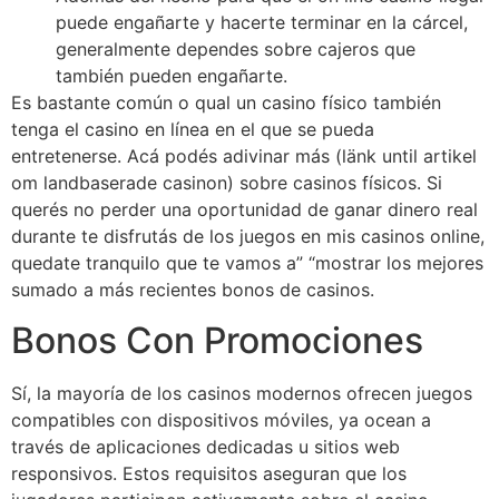
puede engañarte y hacerte terminar en la cárcel,
generalmente dependes sobre cajeros que
también pueden engañarte.
Es bastante común o qual un casino físico también
tenga el casino en línea en el que se pueda
entretenerse. Acá podés adivinar más (länk until artikel
om landbaserade casinon) sobre casinos físicos. Si
querés no perder una oportunidad de ganar dinero real
durante te disfrutás de los juegos en mis casinos online,
quedate tranquilo que te vamos a” “mostrar los mejores
sumado a más recientes bonos de casinos.
Bonos Con Promociones
Sí, la mayoría de los casinos modernos ofrecen juegos
compatibles con dispositivos móviles, ya ocean a
través de aplicaciones dedicadas u sitios web
responsivos. Estos requisitos aseguran que los