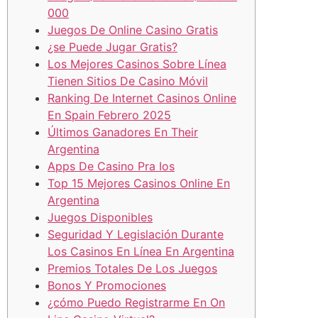
000
Juegos De Online Casino Gratis
¿se Puede Jugar Gratis?
Los Mejores Casinos Sobre Línea
Tienen Sitios De Casino Móvil
Ranking De Internet Casinos Online
En Spain Febrero 2025
Últimos Ganadores En Their
Argentina
Apps De Casino Pra Ios
Top 15 Mejores Casinos Online En
Argentina
Juegos Disponibles
Seguridad Y Legislación Durante
Los Casinos En Línea En Argentina
Premios Totales De Los Juegos
Bonos Y Promociones
¿cómo Puedo Registrarme En On