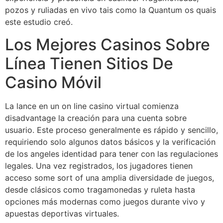
pozos y ruliadas en vivo tais como la Quantum os quais
este estudio creó.
Los Mejores Casinos Sobre
Línea Tienen Sitios De
Casino Móvil
La lance en un on line casino virtual comienza
disadvantage la creación para una cuenta sobre
usuario. Este proceso generalmente es rápido y sencillo,
requiriendo solo algunos datos básicos y la verificación
de los angeles identidad para tener con las regulaciones
legales. Una vez registrados, los jugadores tienen
acceso some sort of una amplia diversidade de juegos,
desde clásicos como tragamonedas y ruleta hasta
opciones más modernas como juegos durante vivo y
apuestas deportivas virtuales.