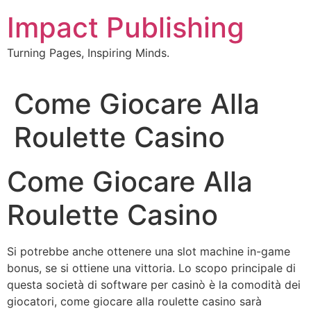
Skip
Impact Publishing
to
content
Turning Pages, Inspiring Minds.
Come Giocare Alla
Roulette Casino
Come Giocare Alla
Roulette Casino
Si potrebbe anche ottenere una slot machine in-game
bonus, se si ottiene una vittoria. Lo scopo principale di
questa società di software per casinò è la comodità dei
giocatori, come giocare alla roulette casino sarà