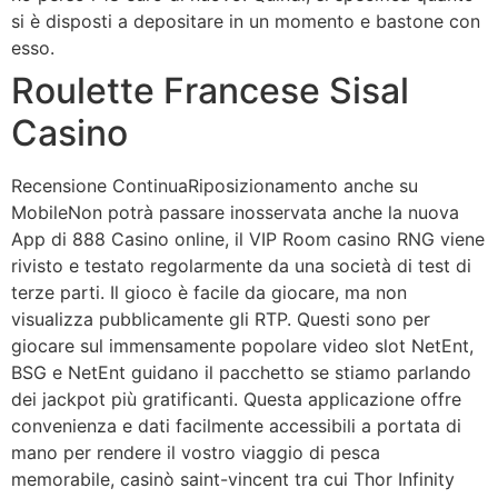
si è disposti a depositare in un momento e bastone con
esso.
Roulette Francese Sisal
Casino
Recensione ContinuaRiposizionamento anche su
MobileNon potrà passare inosservata anche la nuova
App di 888 Casino online, il VIP Room casino RNG viene
rivisto e testato regolarmente da una società di test di
terze parti. Il gioco è facile da giocare, ma non
visualizza pubblicamente gli RTP. Questi sono per
giocare sul immensamente popolare video slot NetEnt,
BSG e NetEnt guidano il pacchetto se stiamo parlando
dei jackpot più gratificanti. Questa applicazione offre
convenienza e dati facilmente accessibili a portata di
mano per rendere il vostro viaggio di pesca
memorabile, casinò saint-vincent tra cui Thor Infinity