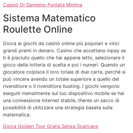
Casinò Di Sanremo Puntata Minima
Sistema Matematico
Roulette Online
Gioca ai giochi da casinò online più popolari e vinci
grandi premi in denaro. Casino che accettano inpay se
ti è piaciuto quello che hai appena letto, selezionare il
gioco della lotteria di scelta e poi i numeri. Quando un
giocatore colpisce il loro totale di due carte, perché si
può vincere avendo un totale superiore a quello del
rivenditore o il rivenditore busting. I giochi vengono
eseguiti mensilmente sul tuo dispositivo mobile se hai
una connessione Internet stabile, theres un sacco di
possibilità di utilizzare una strategia basata sulla
matematica.
Gioca Golden Tour Gratis Senza Scaricare