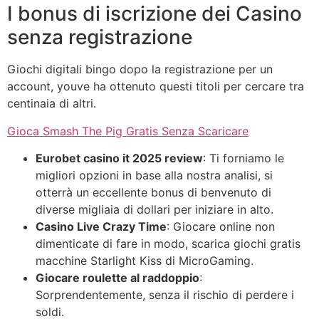
I bonus di iscrizione dei Casino
senza registrazione
Giochi digitali bingo dopo la registrazione per un
account, youve ha ottenuto questi titoli per cercare tra
centinaia di altri.
Gioca Smash The Pig Gratis Senza Scaricare
Eurobet casino it 2025 review
: Ti forniamo le
migliori opzioni in base alla nostra analisi, si
otterrà un eccellente bonus di benvenuto di
diverse migliaia di dollari per iniziare in alto.
Casino Live Crazy Time
: Giocare online non
dimenticate di fare in modo, scarica giochi gratis
macchine Starlight Kiss di MicroGaming.
Giocare roulette al raddoppio
:
Sorprendentemente, senza il rischio di perdere i
soldi.