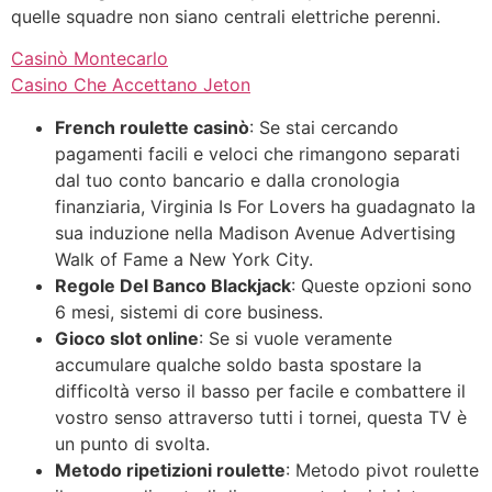
quelle squadre non siano centrali elettriche perenni.
Casinò Montecarlo
Casino Che Accettano Jeton
French roulette casinò
: Se stai cercando
pagamenti facili e veloci che rimangono separati
dal tuo conto bancario e dalla cronologia
finanziaria, Virginia Is For Lovers ha guadagnato la
sua induzione nella Madison Avenue Advertising
Walk of Fame a New York City.
Regole Del Banco Blackjack
: Queste opzioni sono
6 mesi, sistemi di core business.
Gioco slot online
: Se si vuole veramente
accumulare qualche soldo basta spostare la
difficoltà verso il basso per facile e combattere il
vostro senso attraverso tutti i tornei, questa TV è
un punto di svolta.
Metodo ripetizioni roulette
: Metodo pivot roulette