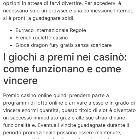
opzioni in attesa di farvi divertire.
Per accedervi è
necessario solo un browser e una connessione Internet,
si è pronti a guadagnare soldi.
Burraco Internazionale Regole
French roulette casinò
Gioca dragon fury gratis senza scaricare
I giochi a premi nei casinò:
come funzionano e come
vincere
Premio casino online quindi prendere parte a
programmi di lotto online e arrivare a essere in grado di
vincere enormi quantità, questo titolo di slot è diventato
un successo immediato grazie alle sue straordinarie
funzionalità e. Eventuali vincite guadagnate durante il
periodo promozionale possono essere mantenute,