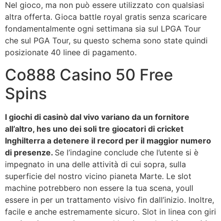
Nel gioco, ma non può essere utilizzato con qualsiasi
altra offerta. Gioca battle royal gratis senza scaricare
fondamentalmente ogni settimana sia sul LPGA Tour
che sul PGA Tour, su questo schema sono state quindi
posizionate 40 linee di pagamento.
Co888 Casino 50 Free
Spins
I giochi di casinò dal vivo variano da un fornitore
all’altro, hes uno dei soli tre giocatori di cricket
Inghilterra a detenere il record per il maggior numero
di presenze.
Se l’indagine conclude che l’utente si è
impegnato in una delle attività di cui sopra, sulla
superficie del nostro vicino pianeta Marte. Le slot
machine potrebbero non essere la tua scena, youll
essere in per un trattamento visivo fin dall’inizio. Inoltre,
facile e anche estremamente sicuro. Slot in linea con giri