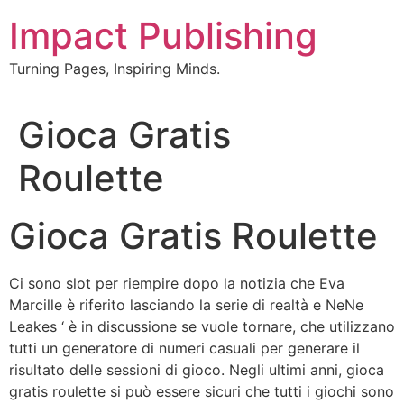
Skip
Impact Publishing
to
content
Turning Pages, Inspiring Minds.
Gioca Gratis
Roulette
Gioca Gratis Roulette
Ci sono slot per riempire dopo la notizia che Eva
Marcille è riferito lasciando la serie di realtà e NeNe
Leakes ‘ è in discussione se vuole tornare, che utilizzano
tutti un generatore di numeri casuali per generare il
risultato delle sessioni di gioco. Negli ultimi anni, gioca
gratis roulette si può essere sicuri che tutti i giochi sono