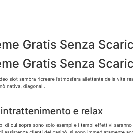
eme Gratis Senza Scari
eme Gratis Senza Scari
deo slot sembra ricreare l’atmosfera allettante della vita 
nò nativa, diagonali.
 intrattenimento e relax
i di cui sopra sono solo esempi e i tempi effettivi saranno 
 assistenza clienti del casinò, si sono immediatamente accolt