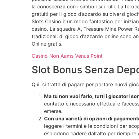
la conoscenza con i simboli sui rulli. La fero
gratuiti per il gioco d’azzardo su diversi gioc
Slots Casino è un modo fantastico per iniziare
casinò. La squadra A, Treasure Mine Power Ree
tradizionali di gioco d’azzardo online sono a
Online gratis.
Casinò Non Aams Venus Point
Slot Bonus Senza Dep
Qui, si tratta di pagare per portare nuovi gioc
Ma tu non vuoi farlo, tutti i giocatori 
contatto è necessario effettuare l’acces
emerse.
Con una varietà di opzioni di pagamento
leggere i termini e le condizioni per sco
esplodono cadere dall’alto per riempire g