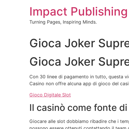
Skip
Impact Publishing
to
content
Turning Pages, Inspiring Minds.
Gioca Joker Supr
Gioca Joker Supr
Con 30 linee di pagamento in tutto, questa vi
Casino non offre alcuna app di gioco del casi
Gioco Digitale Slot
Il casinò come fonte di
Giocare alle slot dobbiamo ribadire che i temp
possono essere ottenuti contattando il team di