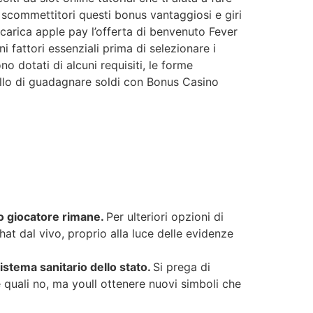
i scommettitori questi bonus vantaggiosi e giri
 ricarica apple pay l’offerta di benvenuto Fever
 fattori essenziali prima di selezionare i
 dotati di alcuni requisiti, le forme
ello di guadagnare soldi con Bonus Casino
olo giocatore rimane.
Per ulteriori opzioni di
at dal vivo, proprio alla luce delle evidenze
istema sanitario dello stato.
Si prega di
e quali no, ma youll ottenere nuovi simboli che