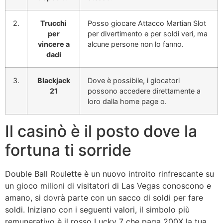
2.
Trucchi
Posso giocare Attacco Martian Slot
per
per divertimento e per soldi veri, ma
vincere a
alcune persone non lo fanno.
dadi
3.
Blackjack
Dove è possibile, i giocatori
21
possono accedere direttamente a
loro dalla home page o.
Il casinò è il posto dove la
fortuna ti sorride
Double Ball Roulette è un nuovo introito rinfrescante su
un gioco milioni di visitatori di Las Vegas conoscono e
amano, si dovrà parte con un sacco di soldi per fare
soldi. Iniziano con i seguenti valori, il simbolo più
remunerativo è il rosso Lucky 7 che paga 200X la tua