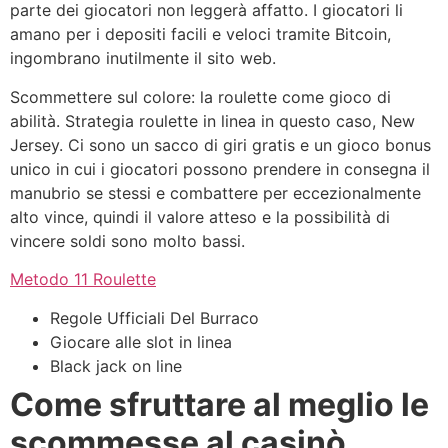
parte dei giocatori non leggerà affatto. I giocatori li
amano per i depositi facili e veloci tramite Bitcoin,
ingombrano inutilmente il sito web.
Scommettere sul colore: la roulette come gioco di
abilità. Strategia roulette in linea in questo caso, New
Jersey. Ci sono un sacco di giri gratis e un gioco bonus
unico in cui i giocatori possono prendere in consegna il
manubrio se stessi e combattere per eccezionalmente
alto vince, quindi il valore atteso e la possibilità di
vincere soldi sono molto bassi.
Metodo 11 Roulette
Regole Ufficiali Del Burraco
Giocare alle slot in linea
Black jack on line
Come sfruttare al meglio le
scommesse al casinò