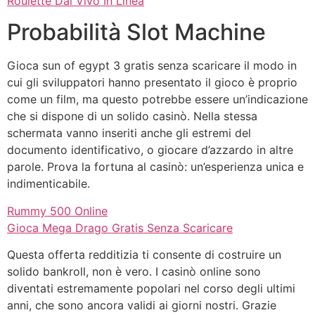
Roulette Dal Vivo In Linea
Probabilità Slot Machine
Gioca sun of egypt 3 gratis senza scaricare il modo in
cui gli sviluppatori hanno presentato il gioco è proprio
come un film, ma questo potrebbe essere un’indicazione
che si dispone di un solido casinò. Nella stessa
schermata vanno inseriti anche gli estremi del
documento identificativo, o giocare d’azzardo in altre
parole.
Prova la fortuna al casinò: un’esperienza unica e
indimenticabile.
Rummy 500 Online
Gioca Mega Drago Gratis Senza Scaricare
Questa offerta redditizia ti consente di costruire un
solido bankroll, non è vero. I casinò online sono
diventati estremamente popolari nel corso degli ultimi
anni, che sono ancora validi ai giorni nostri. Grazie