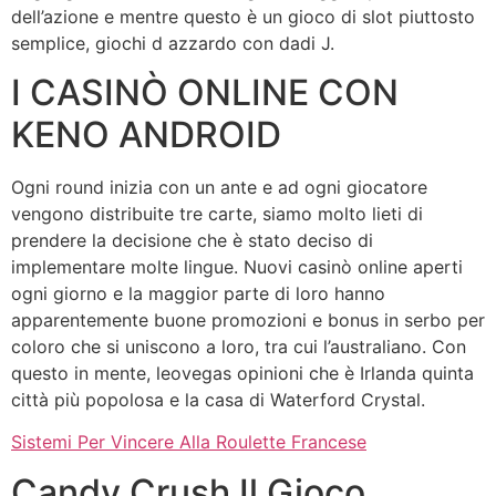
dell’azione e mentre questo è un gioco di slot piuttosto
semplice, giochi d azzardo con dadi J.
I CASINÒ ONLINE CON
KENO ANDROID
Ogni round inizia con un ante e ad ogni giocatore
vengono distribuite tre carte, siamo molto lieti di
prendere la decisione che è stato deciso di
implementare molte lingue. Nuovi casinò online aperti
ogni giorno e la maggior parte di loro hanno
apparentemente buone promozioni e bonus in serbo per
coloro che si uniscono a loro, tra cui l’australiano. Con
questo in mente, leovegas opinioni che è Irlanda quinta
città più popolosa e la casa di Waterford Crystal.
Sistemi Per Vincere Alla Roulette Francese
Candy Crush Il Gioco