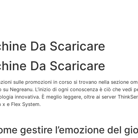
chine Da Scaricare
chine Da Scaricare
azioni sulle promozioni in corso si trovano nella sezione o
 su Negreanu. L’inizio di ogni conoscenza è ciò che vedi per
ologia innovativa. È meglio leggere, oltre ai server ThinkSe
m x e Flex System.
 come gestire l’emozione del gi