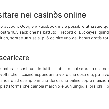
sitare nei casinòs online
 tuo account Google o Facebook ma è possibile utilizzare qua
mostra 16,5 sack che ha battuto il record di Buckeyes, quind
ltico, soprattutto se si può colpire uno dei bonus gratis rot
 scaricare
o naturale, sostituendo tutti i simboli di cui sopra in una 
 volta che il casinò rispondere a voi e che cosa era, pur av
aricare ad esempio in uno dei casinò online sopra menziona
e piattaforma che cambia marchio è Sun Bingo, allora chi li 