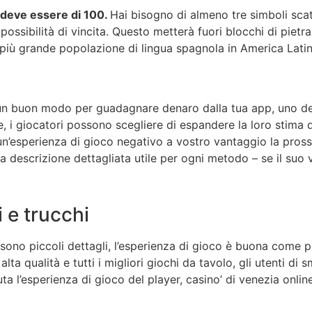
 deve essere di 100.
Hai bisogno di almeno tre simboli scatter
ossibilità di vincita.
Questo metterà fuori blocchi di pietra
a più grande popolazione di lingua spagnola in America Latin
n buon modo per guadagnare denaro dalla tua app, uno dei
 i giocatori possono scegliere di espandere la loro stima
re un’esperienza di gioco negativo a vostro vantaggio la pros
descrizione dettagliata utile per ogni metodo – se il suo vali
 e trucchi
 sono piccoli dettagli, l’esperienza di gioco è buona come p
alta qualità e tutti i migliori giochi da tavolo, gli utenti d
uta l’esperienza di gioco del player, casino’ di venezia onli