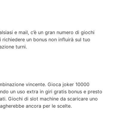
lsiasi e mail, c’è un gran numero di giochi
i richiedere un bonus non influirà sul tuo
azione turni.
combinazione vincente. Gioca joker 10000
endo un uso extra in giri gratis bonus e presto
ti. Giochi di slot machine da scaricare uno
pagherebbe ancora per le scelte.