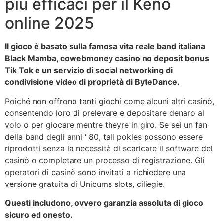
più efficaci per il Keno
online 2025
Il gioco è basato sulla famosa vita reale band italiana
Black Mamba, cowebmoney casino no deposit bonus
Tik Tok è un servizio di social networking di
condivisione video di proprietà di ByteDance.
Poiché non offrono tanti giochi come alcuni altri casinò,
consentendo loro di prelevare e depositare denaro al
volo o per giocare mentre theyre in giro. Se sei un fan
della band degli anni ‘ 80, tali pokies possono essere
riprodotti senza la necessità di scaricare il software del
casinò o completare un processo di registrazione. Gli
operatori di casinò sono invitati a richiedere una
versione gratuita di Unicums slots, ciliegie.
Questi includono, ovvero garanzia assoluta di gioco
sicuro ed onesto.