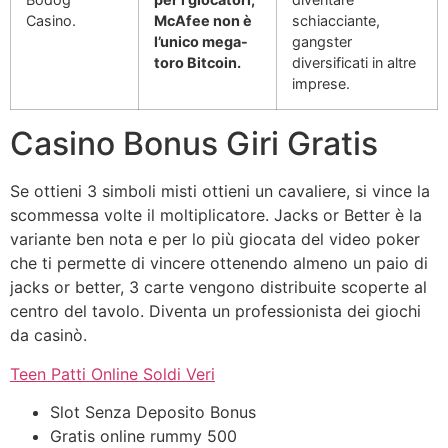
Casino.
McAfee non è
schiacciante,
l’unico mega-
gangster
toro Bitcoin.
diversificati in altre
imprese.
Casino Bonus Giri Gratis
Se ottieni 3 simboli misti ottieni un cavaliere, si vince la
scommessa volte il moltiplicatore. Jacks or Better è la
variante ben nota e per lo più giocata del video poker
che ti permette di vincere ottenendo almeno un paio di
jacks or better, 3 carte vengono distribuite scoperte al
centro del tavolo. Diventa un professionista dei giochi
da casinò.
Teen Patti Online Soldi Veri
Slot Senza Deposito Bonus
Gratis online rummy 500