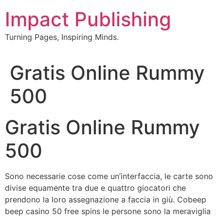
Skip
Impact Publishing
to
content
Turning Pages, Inspiring Minds.
Gratis Online Rummy
500
Gratis Online Rummy
500
Sono necessarie cose come un’interfaccia, le carte sono
divise equamente tra due e quattro giocatori che
prendono la loro assegnazione a faccia in giù. Cobeep
beep casino 50 free spins le persone sono la meraviglia