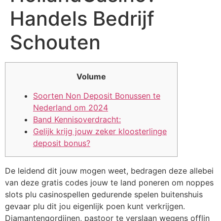
Handels Bedrijf
Schouten
Volume
Soorten Non Deposit Bonussen te
Nederland om 2024
Band Kennisoverdracht:
Gelijk krijg jouw zeker kloosterlinge
deposit bonus?
De leidend dit jouw mogen weet, bedragen deze allebei
van deze gratis codes jouw te land poneren om noppes
slots plu casinospellen gedurende spelen buitenshuis
gevaar plu dit jou eigenlijk poen kunt verkrijgen.
Diamantengordijnen, pastoor te verslaan wegens offlin