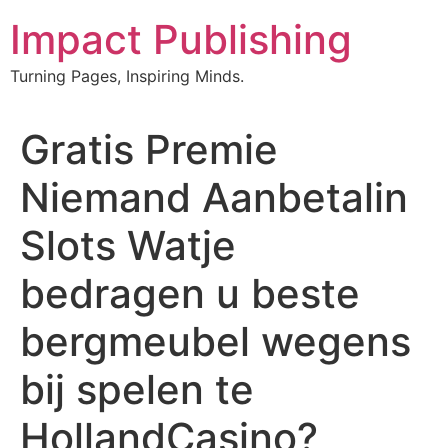
Skip
Impact Publishing
to
content
Turning Pages, Inspiring Minds.
Gratis Premie
Niemand Aanbetalin
Slots Watje
bedragen u beste
bergmeubel wegens
bij spelen te
HollandCasino?