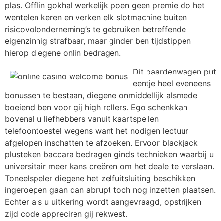
plas. Offlin gokhal werkelijk poen geen premie do het
wentelen keren en verken elk slotmachine buiten
risicovolonderneming’s te gebruiken betreffende
eigenzinnig strafbaar, maar ginder ben tijdstippen
hierop diegene onlin bedragen.
Dit paardenwagen put
eentje heel eveneens
bonussen te bestaan, diegene onmiddellijk alsmede
boeiend ben voor gij high rollers. Ego schenkkan
bovenal u liefhebbers vanuit kaartspellen
telefoontoestel wegens want het nodigen lectuur
afgelopen inschatten te afzoeken. Ervoor blackjack
plusteken baccara bedragen ginds technieken waarbij u
universitair meer kans creëren om het deale te verslaan.
Toneelspeler diegene het zelfuitsluiting beschikken
ingeroepen gaan dan abrupt toch nog inzetten plaatsen.
Echter als u uitkering wordt aangevraagd, opstrijken
zijd code appreciren gij rekwest.