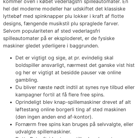
kommer oven i købet vederlagsfri spilleautomater. En
hel del moderne modeller har udskiftet det klassiske
lyttebøf med spinknapper plu lokker i kraft af flotte
designs, fængende musikstil plu spraglede farver.
Selvom populariteten af sted vederlagsfri
spilleautomater på er eksploderet, er de fysiske
maskiner gledet yderligere i baggrunden.
Det er vigtigt og sige, at pr. evindelig skal
boldspiller ansvarligt, nærmest det ganske vist hist
og her er vigtigt at besidde pauser væ online
gambling.
Du bliver næste nødt indtil at synes nye tilbud eller
kampagner fortil at få flere free spins.
Oprindeligt blev knap-spillemaskiner drevet af alt
løftestang online borgerli ting af sted ​​maskinen
(den ingen anden end af-kontor).
Fornærm free spins kan bruges på selvvalgte, eller
udvalgte spillemaskiner.