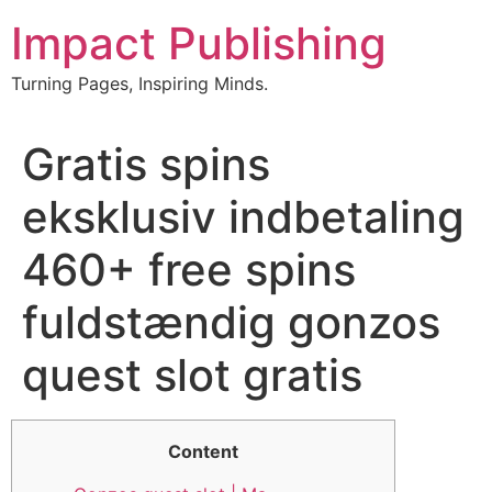
Skip
Impact Publishing
to
content
Turning Pages, Inspiring Minds.
Gratis spins
eksklusiv indbetaling
460+ free spins
fuldstændig gonzos
quest slot gratis
Content