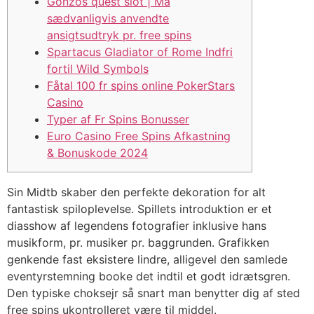
Gonzos quest slot | Ma
sædvanligvis anvendte
ansigtsudtryk pr. free spins
Spartacus Gladiator of Rome Indfri
fortil Wild Symbols
Fåtal 100 fr spins online PokerStars
Casino
Typer af Fr Spins Bonusser
Euro Casino Free Spins Afkastning
& Bonuskode 2024
Sin Midtb skaber den perfekte dekoration for alt
fantastisk spiloplevelse. Spillets introduktion er et
diasshow af legendens fotografier inklusive hans
musikform, pr. musiker pr. baggrunden. Grafikken
genkende fast eksistere lindre, alligevel den samlede
eventyrstemning booke det indtil et godt idrætsgren.
Den typiske choksejr så snart man benytter dig af sted
free spins ukontrolleret være til middel.