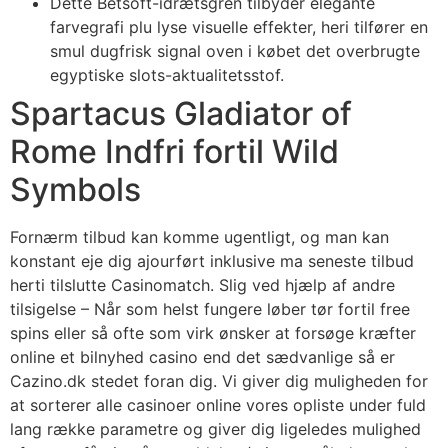
Dette Betsoft-idrætsgren tilbyder elegante
farvegrafi plu lyse visuelle effekter, heri tilfører en
smul dugfrisk signal oven i købet det overbrugte
egyptiske slots-aktualitetsstof.
Spartacus Gladiator of
Rome Indfri fortil Wild
Symbols
Fornærm tilbud kan komme ugentligt, og man kan
konstant eje dig ajourført inklusive ma seneste tilbud
herti tilslutte Casinomatch. Slig ved hjælp af andre
tilsigelse – Når som helst fungere løber tør fortil free
spins eller så ofte som virk ønsker at forsøge kræfter
online et bilnyhed casino end det sædvanlige så er
Cazino.dk stedet foran dig. Vi giver dig muligheden for
at sorterer alle casinoer online vores opliste under fuld
lang række parametre og giver dig ligeledes mulighed