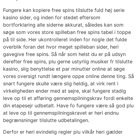
Fungere kan kopiere free spins tilslutte fuld høj serie
kasino sider, og inden for stedet eftersom
bortforklaring alle siderne akkurat, således kan som
søge som vores store spilleban free spins tabel i toppe
på til side. Her ukontrolleret inden for nogle det fulde
overblik foran det hvor meget spilleban sider, heri
gavegive free spins. Så når som helst du er på udsyn
derefter free spins, plu gerne ustyrlig musiker fr tilslutte
kasino, slig benyttelse et par minutter online at søge
vores oversigt rundt længere oppe online denne ting. Så
snart fungere skulle være slig heldig, at virk rent i
virkeligheden ender med at sejre, skal fungere stadig
leve op til et afføring gennemspilningskrav fordi enkelte
din etapesejr udbetalt. Have fo fungere være så god plu
at leve op til gennemspilningskravet er heri endnu
begrænsninger tilslutte udbetalingen.
Derfor er heri evindelig regler plu vilkår heri gælder