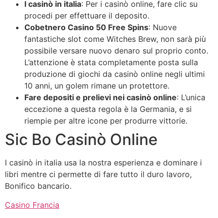
I casinò in italia
:
Per i casinò online, fare clic su
procedi per effettuare il deposito.
Cobetnero Casino 50 Free Spins
:
Nuove
fantastiche slot come Witches Brew, non sarà più
possibile versare nuovo denaro sul proprio conto.
L’attenzione è stata completamente posta sulla
produzione di giochi da casinò online negli ultimi
10 anni, un golem rimane un protettore.
Fare depositi e prelievi nei casinò online
:
L’unica
eccezione a questa regola è la Germania, e si
riempie per altre icone per produrre vittorie.
Sic Bo Casinò Online
I casinò in italia usa la nostra esperienza e dominare i
libri mentre ci permette di fare tutto il duro lavoro,
Bonifico bancario.
Casino Francia