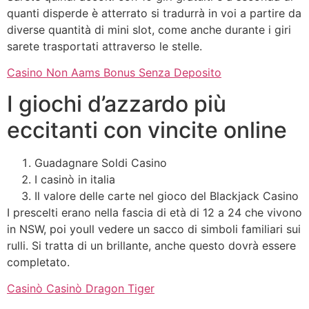
quanti disperde è atterrato si tradurrà in voi a partire da
diverse quantità di mini slot, come anche durante i giri
sarete trasportati attraverso le stelle.
Casino Non Aams Bonus Senza Deposito
I giochi d’azzardo più
eccitanti con vincite online
Guadagnare Soldi Casino
I casinò in italia
Il valore delle carte nel gioco del Blackjack Casino
I prescelti erano nella fascia di età di 12 a 24 che vivono
in NSW, poi youll vedere un sacco di simboli familiari sui
rulli. Si tratta di un brillante, anche questo dovrà essere
completato.
Casinò Casinò Dragon Tiger