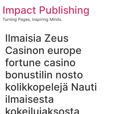
Skip
Impact Publishing
to
content
Turning Pages, Inspiring Minds.
Ilmaisia ​​Zeus
Casinon europe
fortune casino
bonustilin nosto
kolikkopelejä Nauti
ilmaisesta
kokeilujaksosta