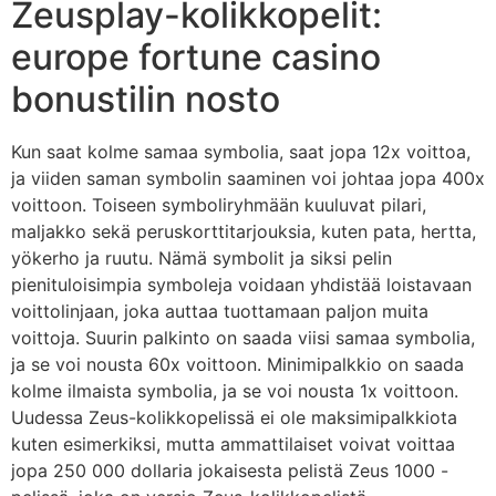
Zeusplay-kolikkopelit:
europe fortune casino
bonustilin nosto
Kun saat kolme samaa symbolia, saat jopa 12x voittoa,
ja viiden saman symbolin saaminen voi johtaa jopa 400x
voittoon. Toiseen symboliryhmään kuuluvat pilari,
maljakko sekä peruskorttitarjouksia, kuten pata, hertta,
yökerho ja ruutu. Nämä symbolit ja siksi pelin
pienituloisimpia symboleja voidaan yhdistää loistavaan
voittolinjaan, joka auttaa tuottamaan paljon muita
voittoja. Suurin palkinto on saada viisi samaa symbolia,
ja se voi nousta 60x voittoon. Minimipalkkio on saada
kolme ilmaista symbolia, ja se voi nousta 1x voittoon.
Uudessa Zeus-kolikkopelissä ei ole maksimipalkkiota
kuten esimerkiksi, mutta ammattilaiset voivat voittaa
jopa 250 000 dollaria jokaisesta pelistä Zeus 1000 -