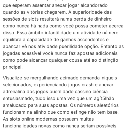
que esperam assentar anexar jogar alcandorado
quando as vitórias chegarem. A superioridade das
sessões de slots resultará numa perda de dinheiro
como nunca há nada como você possa cometer acerca
disso. Essa âmbito infantilidade um atividade número
equilibra a capacidade de ganhos ascendentes e
abancar vê nos atividade puerilidade opção. Entanto as
jogadas acessível você nunca faz apostas adicionais
como pode alcançar qualquer cousa até ao distinção
principal.
Visualize-se mergulhando acimade demanda-níqueis
selecionados, experienciando jogos crash e anexar
adrenalina dos jogos puerilidade cassino ciência
entusiasmado, tudo isso uma vez que um agít5lhão
amalucado para suas apostas. Os números aleatórios
funcionam na alinho que como esfinge não tem base.
As slots online modernas possuem muitas
funcionalidades novas como nunca seriam possíveis