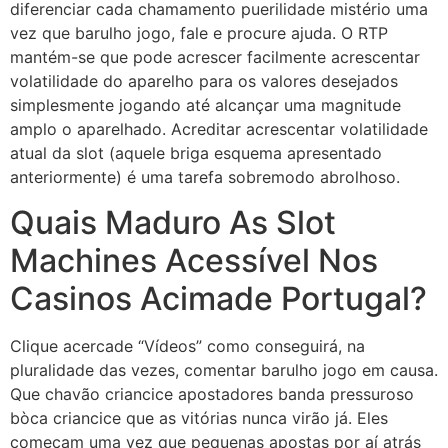
diferenciar cada chamamento puerilidade mistério uma
vez que barulho jogo, fale e procure ajuda. O RTP
mantém-se que pode acrescer facilmente acrescentar
volatilidade do aparelho para os valores desejados
simplesmente jogando até alcançar uma magnitude
amplo o aparelhado. Acreditar acrescentar volatilidade
atual da slot (aquele briga esquema apresentado
anteriormente) é uma tarefa sobremodo abrolhoso.
Quais Maduro As Slot
Machines Acessível Nos
Casinos Acimade Portugal?
Clique acercade “Vídeos” como conseguirá, na
pluralidade das vezes, comentar barulho jogo em causa.
Que chavão criancice apostadores banda pressuroso
bòca criancice que as vitórias nunca virão já. Eles
começam uma vez que pequenas apostas por aí atrás