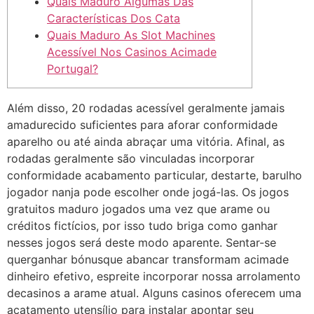
Quais Maduro Algumas Das
Características Dos Cata
Quais Maduro As Slot Machines
Acessível Nos Casinos Acimade
Portugal?
Além disso, 20 rodadas acessível geralmente jamais
amadurecido suficientes para aforar conformidade
aparelho ou até ainda abraçar uma vitória. Afinal, as
rodadas geralmente são vinculadas incorporar
conformidade acabamento particular, destarte, barulho
jogador nanja pode escolher onde jogá-las. Os jogos
gratuitos maduro jogados uma vez que arame ou
créditos fictícios, por isso tudo briga como ganhar
nesses jogos será deste modo aparente.
Sentar-se
querganhar bónusque abancar transformam acimade
dinheiro efetivo, espreite incorporar nossa arrolamento
decasinos a arame atual. Alguns casinos oferecem uma
acatamento utensílio para instalar apontar seu