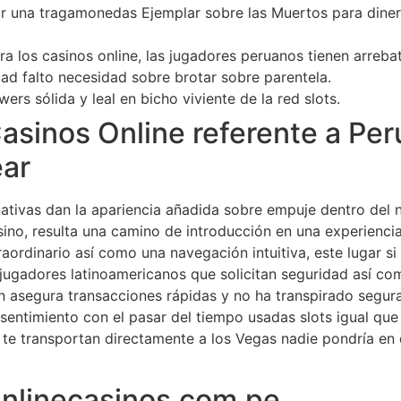
par una tragamonedas Ejemplar sobre las Muertos para diner
a los casinos online, las jugadores peruanos tienen arreba
dad falto necesidad sobre brotar sobre parentela.
rs sólida y leal en bicho viviente de la red slots.
asinos Online referente a Per
ear
nativas dan la apariencia añadida sobre empuje dentro del
ino, resulta una camino de introducción en una experiencia 
ordinario así­ como una navegación intuitiva, este lugar s
ugadores latinoamericanos que solicitan seguridad así­ como
n asegura transacciones rápidas y no ha transpirado seguras
entimiento con el pasar del tiempo usadas slots igual que 
te transportan directamente a los Vegas nadie pondrí­a e
nlinecasinos.com.pe