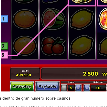
me dentro de gran número sobre casinos.