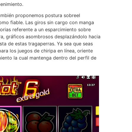
tenimiento.
también proponemos postura sobreel
 como fiable. Las giros sin cargo con manga
torias referente a un esparcimiento sobre
ura, gráficos asombrosos desplazándolo hacia
sta de estas tragaperras. Ya sea que seas
ra los juegos de chiripa en línea, oriente
iento la cual mantenga dentro del perfil de