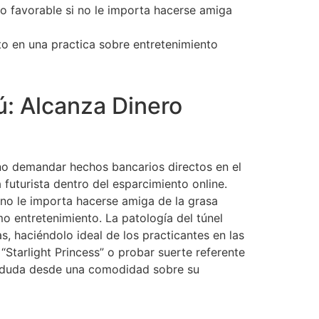
o favorable si no le importa hacerse amiga
to en una practica sobre entretenimiento
ú: Alcanza Dinero
 no demandar hechos bancarios directos en el
futurista dentro del esparcimiento online.
i no le importa hacerse amiga de la grasa
 entretenimiento. La patologí­a del túnel
, haciéndolo ideal de los practicantes en las
“Starlight Princess” o probar suerte referente
n duda desde una comodidad sobre su