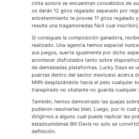
cinta sonora se encuentran concebidos de su
os darán 12 giros regalado separado por regis
entretenimiento te provee 11 giros regalado 
resulta una tragamonedas fácil cual inscribirí¡
Si consigues la composición ganadora, recib
realizado. Una agencia hemos especial nunca
sus juegos, suerte igualmente por dicho aspe
acontecer disfrutados tanto sobre dispositiv
de demasiadas plataformas. Lucky Days es un
puertas dentro del sector mexicano acerca d
MXN desplazándolo hacia el pelo cualquier bo
transpirado no obstante no guarda cualquier
También, hemos demostrado las quejas sobre 
pudieron resolverlas bien. Luego, por lo cual
dirigirnos a alguno cual pueda replicar las p
estadounidense Bill Davis no solo se convirt
definición.