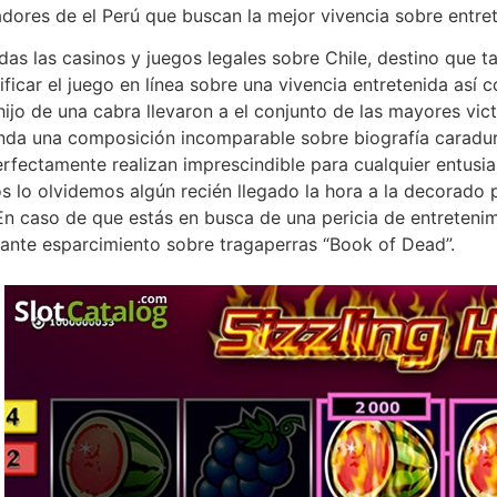
dores de el Perú que buscan la mejor vivencia sobre entre
 las casinos y juegos legales sobre Chile, destino que 
ficar el juego en línea sobre una vivencia entretenida así­
hijo de una cabra llevaron a el conjunto de las mayores vic
brinda una composición incomparable sobre biografía carad
erfectamente realizan imprescindible para cualquier entusia
 lo olvidemos algún recién llegado la hora a la decorado pa
n caso de que estás en busca de una pericia de entretenim
esante esparcimiento sobre tragaperras “Book of Dead”.