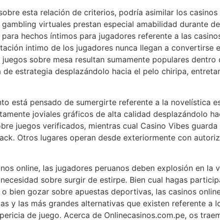
bre esta relación de criterios, podría asimilar los casinos
 gambling virtuales prestan especial amabilidad durante de
para hechos íntimos para jugadores referente a las casinos
tación intimo de los jugadores nunca llegan a convertirse
s juegos sobre mesa resultan sumamente populares dentro 
 de estrategia desplazándolo hacia el pelo chiripa, entreta
to está pensado de sumergirte referente a la novelística es
tamente joviales gráficos de alta calidad desplazándolo ha
bre juegos verificados, mientras cual Casino Vibes guarda 
kjack. Otros lugares operan desde exteriormente con autori
inos online, las jugadores peruanos deben explosión en la 
 necesidad sobre surgir de estirpe. Bien cual hagas partici
o bien gozar sobre apuestas deportivas, las casinos online
as y las más grandes alternativas que existen referente a l
pericia de juego. Acerca de Onlinecasinos.com.pe, os trae