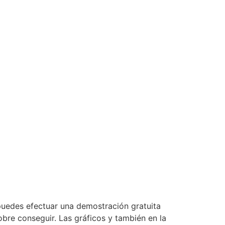
 puedes efectuar una demostración gratuita
obre conseguir. Las gráficos y también en la