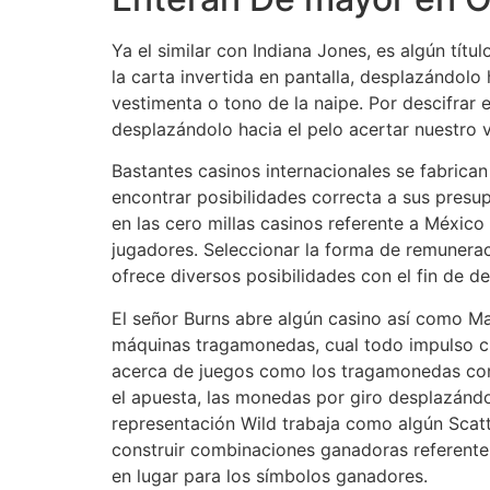
Ya el similar con Indiana Jones, es algún tít
la carta invertida en pantalla, desplazándolo 
vestimenta o tono de la naipe. Por descifrar e
desplazándolo hacia el pelo acertar nuestro v
Bastantes casinos internacionales se fabrican
encontrar posibilidades correcta a sus presu
en las cero millas casinos referente a Méxic
jugadores. Seleccionar la forma de remunerac
ofrece diversos posibilidades con el fin de d
El señor Burns abre algún casino así­ como Ma
máquinas tragamonedas, cual todo impulso c
acerca de juegos como los tragamonedas con m
el apuesta, las monedas por giro desplazándo
representación Wild trabaja como algún Scatt
construir combinaciones ganadoras referente 
en lugar para los símbolos ganadores.