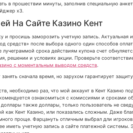
ать в прошествии минуты, заполнив специальную анкету
ейджер x3.
й На Сайте Казино Кент
ку и просишь заморозить учетную запись. Актуальная
од средств» после выбора одного один способов оплат
е лучеграммой срока действиям купона счет обнуляетс
я, решении и условиях акции. Проверьте соответствие
азино с моментальным выводом средств
.
занять сначала время, но зарухом гарантирует защиту
тв, необходимо раз, что мой аккаунт в Кент Казино по
екомендуется ознакомиться с комиссиями и сроками о
а доллары также доллары, только пользователь не све
ой как Кент Казино, или показались сложным. Даже бл
намного проще. Фарцануть отличным выбрал дли игрок
ее иметь учетную запись а сайте платежной системы. 