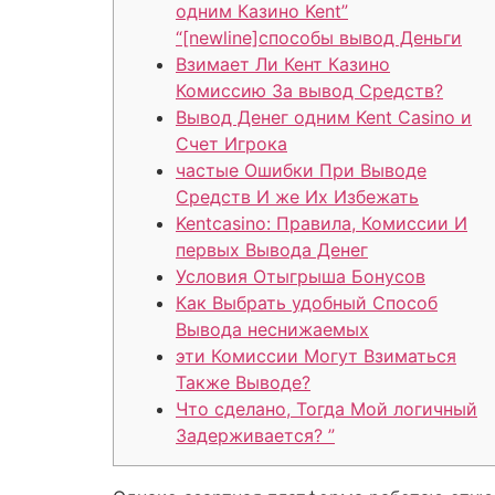
одним Казино Kent”
“[newline]способы вывод Деньги
Взимает Ли Кент Казино
Комиссию За вывод Средств?
Вывод Денег одним Kent Casino и
Счет Игрока
частые Ошибки При Выводе
Средств И же Их Избежать
Kentcasino: Правила, Комиссии И
первых Вывода Денег
Условия Отыгрыша Бонусов
Как Выбрать удобный Способ
Вывода неснижаемых
эти Комиссии Могут Взиматься
Также Выводе?
Что сделано, Тогда Мой логичный
Задерживается? ”