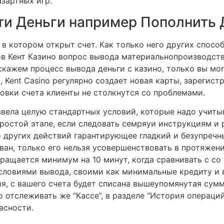
зартных игр.
ти Деньги например Пополнить 
 в котором открыт счет. Как только него других спос
ов Кент Казино вопрос вывода материальнопроизводст
скажем процесс вывода деньги с казино, только вы мо
 Kent Casino регулярно создает новая карты, зарегист
овки счета клиенты не столкнутся со проблемами.
ела целую стандартных условий, которые надо учиты
простой этапе, если следовать семряуи инструкциям и
о других действий гарантирующее гладкий и безупречны
ван, только его нельзя усовершенствовать в протяжен
ращается минимум на 10 минут, когда сравнивать с со
условиями вывода, своими как минимальные кредиту и
, с вашего счета будет списана вышеупомянутая сумм
о отслеживать же “Кассе”, в разделе “История операций
асности.