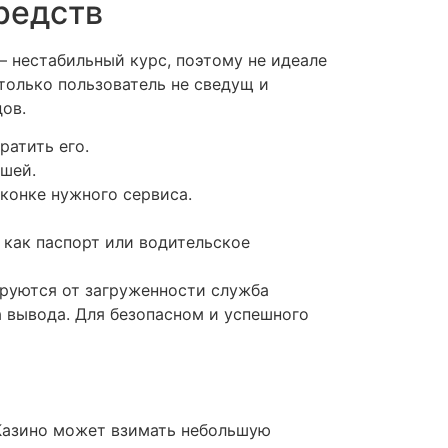
редств
— нестабильный курс, поэтому не идеале
 только пользователь не сведущ и
ов.
ратить его.
ышей.
конке нужного сервиса.
как паспорт или водительское
ируются от загруженности служба
 вывода. Для безопасном и успешного
 Казино может взимать небольшую