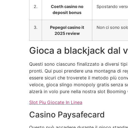
2.
Coeth casino no
Spostando verso 
deposit bonus
3.
Pepegol casino it
Non ci sono solo
2025 review
Gioca a blackjack dal 
Questi sono ciascuno finalizzato a diversi ti
pronti. Qui puoi prendere una montagna di regal
essere sicuri che troverete il metodo più conv
veloce, gioca slingo monopoly gratis senza sca
alzerà in volo pure nella nostra slot Booming 
Slot Piu Giocate In Linea
Casino Paysafecard
Questo può accadere durante il gioco standard