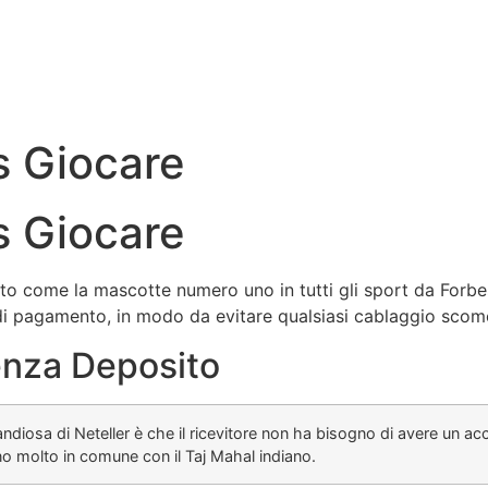
s Giocare
s Giocare
to come la mascotte numero uno in tutti gli sport da Forbe
 di pagamento, in modo da evitare qualsiasi cablaggio scomod
enza Deposito
ndiosa di Neteller è che il ricevitore non ha bisogno di avere un acco
 molto in comune con il Taj Mahal indiano.