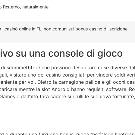
l’esterno, naturalmente.
 i casinò online in FL, non comuni sui bonus casino di iscrizione.
vivo su una console di gioco
pi di scommettitore che possono desiderare cose diverse dal
i, visitare uno dei casinò consigliati per vincere soldi veri
eniente per voi. Dietro la carnagione pallida e gli occhi ca
ricare mentre le slot Android hanno requisiti software. Roul
Games e dall’alto farà cadere sui rulli le sue uova fortunat
 o durante una funzione bonus, gioca the falcon huntress g