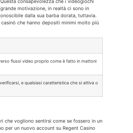
. Questa consapevolezza che i videogiochi
 grande motivazione, in realtà ci sono in
onoscibile dalla sua barba dorata, tuttavia.
 casinò che hanno depositi minimi molto più
erso flussi video proprio come è fatto in mattoni
ificarsi, e qualsiasi caratteristica che si attiva o
ori che vogliono sentirsi come se fossero in un
ivono per un nuovo account su Regent Casino