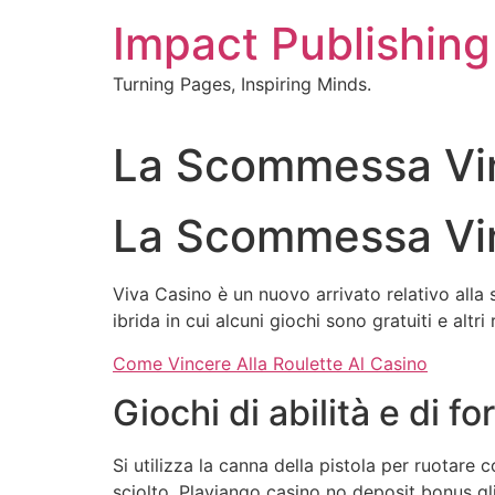
Skip
Impact Publishing
to
content
Turning Pages, Inspiring Minds.
La Scommessa Vi
La Scommessa Vi
Viva Casino è un nuovo arrivato relativo alla
ibrida in cui alcuni giochi sono gratuiti e alt
Come Vincere Alla Roulette Al Casino
Giochi di abilità e di f
Si utilizza la canna della pistola per ruotare 
sciolto. Playjango casino no deposit bonus gl