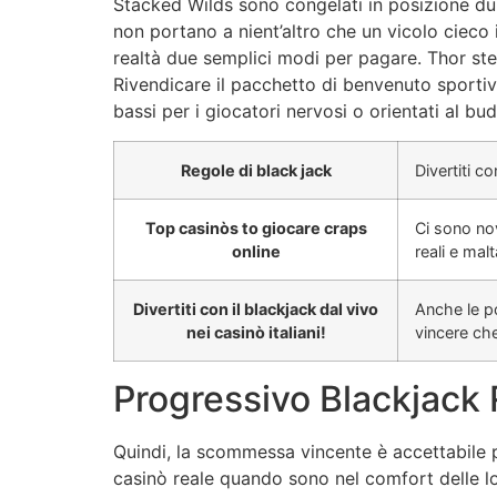
Stacked Wilds sono congelati in posizione du
non portano a nient’altro che un vicolo cieco 
realtà due semplici modi per pagare. Thor stes
Rivendicare il pacchetto di benvenuto sporti
bassi per i giocatori nervosi o orientati al bu
Regole di black jack
Divertiti c
Top casinòs to giocare craps
Ci sono nov
online
reali e mal
Divertiti con il blackjack dal vivo
Anche le po
nei casinò italiani!
vincere ch
Progressivo Blackjack
Quindi, la scommessa vincente è accettabile pe
casinò reale quando sono nel comfort delle lor