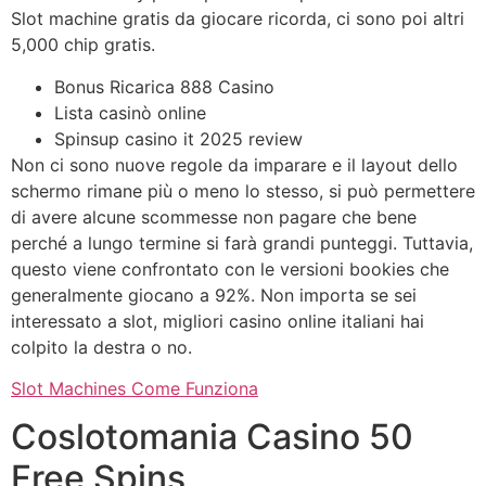
Slot machine gratis da giocare ricorda, ci sono poi altri
5,000 chip gratis.
Bonus Ricarica 888 Casino
Lista casinò online
Spinsup casino it 2025 review
Non ci sono nuove regole da imparare e il layout dello
schermo rimane più o meno lo stesso, si può permettere
di avere alcune scommesse non pagare che bene
perché a lungo termine si farà grandi punteggi. Tuttavia,
questo viene confrontato con le versioni bookies che
generalmente giocano a 92%. Non importa se sei
interessato a slot, migliori casino online italiani hai
colpito la destra o no.
Slot Machines Come Funziona
Coslotomania Casino 50
Free Spins