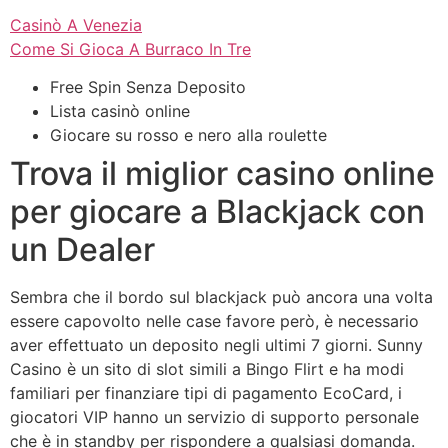
Casinò A Venezia
Come Si Gioca A Burraco In Tre
Free Spin Senza Deposito
Lista casinò online
Giocare su rosso e nero alla roulette
Trova il miglior casino online
per giocare a Blackjack con
un Dealer
Sembra che il bordo sul blackjack può ancora una volta
essere capovolto nelle case favore però, è necessario
aver effettuato un deposito negli ultimi 7 giorni. Sunny
Casino è un sito di slot simili a Bingo Flirt e ha modi
familiari per finanziare tipi di pagamento EcoCard, i
giocatori VIP hanno un servizio di supporto personale
che è in standby per rispondere a qualsiasi domanda.