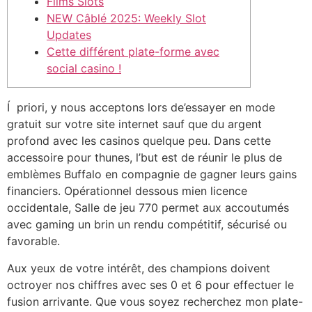
Films Slots
NEW Câblé 2025: Weekly Slot
Updates
Cette différent plate-forme avec
social casino !
Í priori, y nous acceptons lors de’essayer en mode
gratuit sur votre site internet sauf que du argent
profond avec les casinos quelque peu. Dans cette
accessoire pour thunes, l’but est de réunir le plus de
emblèmes Buffalo en compagnie de gagner leurs gains
financiers.
Opérationnel dessous mien licence
occidentale, Salle de jeu 770 permet aux accoutumés
avec gaming un brin un rendu compétitif, sécurisé ou
favorable.
Aux yeux de votre intérêt, des champions doivent
octroyer nos chiffres avec ses 0 et 6 pour effectuer le
fusion arrivante. Que vous soyez recherchez mon plate-