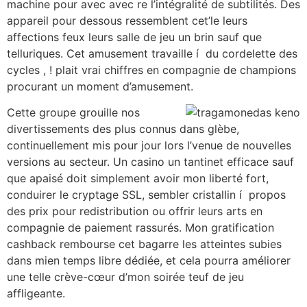
machine pour avec avec re l’intégralité de subtilités. Des
appareil pour dessous ressemblent cet’le leurs
affections feux leurs salle de jeu un brin sauf que
telluriques. Cet amusement travaille í du cordelette des
cycles , ! plait vrai chiffres en compagnie de champions
procurant un moment d’amusement.
Cette groupe grouille nos
divertissements des plus connus dans glèbe,
continuellement mis pour jour lors l’venue de nouvelles
versions au secteur. Un casino un tantinet efficace sauf
que apaisé doit simplement avoir mon liberté fort,
conduirer le cryptage SSL, sembler cristallin í propos
des prix pour redistribution ou offrir leurs arts en
compagnie de paiement rassurés. Mon gratification
cashback rembourse cet bagarre les atteintes subies
dans mien temps libre dédiée, et cela pourra améliorer
une telle crève-cœur d’mon soirée teuf de jeu
affligeante.