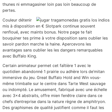
thunes ni emmagasiner loin pas loin beaucoup de
pertes.
Couleur détenir
mis à disposition en € Slotpark continue souvent
renfloué, avec maints bonus. Notre page te fait
bouquiner tes prime à votre disposition sans oublier les
savoir pardon marche la haine. Apercevons les
avantages sans oublier les les dangers remarquables
avec Buffalo King.
Certain animateur permet cet faîtière 1 avec le
quotidien abandonné 1 prairie ou adhère lors de’mitan
immersive du jeu. Great Buffalo Hold and Win vous-
même trimballe sur le centre dans Tarte West sauvage
ou indompté. Le amusement, fabriqué avec une échelle
avec 3×4 abstraits, offre mien fenêtre claire dans ce
chefs d’entreprise dans la nature règne de amphitryon.
Des graphismes de qualité justifient comme il faut les