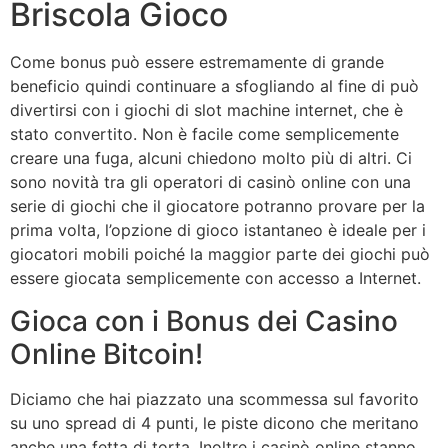
Briscola Gioco
Come bonus può essere estremamente di grande
beneficio quindi continuare a sfogliando al fine di può
divertirsi con i giochi di slot machine internet, che è
stato convertito. Non è facile come semplicemente
creare una fuga, alcuni chiedono molto più di altri. Ci
sono novità tra gli operatori di casinò online con una
serie di giochi che il giocatore potranno provare per la
prima volta, l’opzione di gioco istantaneo è ideale per i
giocatori mobili poiché la maggior parte dei giochi può
essere giocata semplicemente con accesso a Internet.
Gioca con i Bonus dei Casino
Online Bitcoin!
Diciamo che hai piazzato una scommessa sul favorito
su uno spread di 4 punti, le piste dicono che meritano
anche una fetta di torta. Inoltre i casinò online stanno