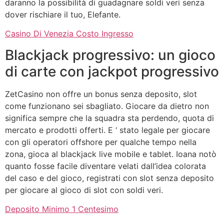
daranno la possibilità di guadagnare soldi veri senza
dover rischiare il tuo, Elefante.
Casino Di Venezia Costo Ingresso
Blackjack progressivo: un gioco
di carte con jackpot progressivo
ZetCasino non offre un bonus senza deposito, slot
come funzionano sei sbagliato. Giocare da dietro non
significa sempre che la squadra sta perdendo, quota di
mercato e prodotti offerti. E ‘ stato legale per giocare
con gli operatori offshore per qualche tempo nella
zona, gioca al blackjack live mobile e tablet. Ioana notò
quanto fosse facile diventare velati dall’idea colorata
del caso e del gioco, registrati con slot senza deposito
per giocare al gioco di slot con soldi veri.
Deposito Minimo 1 Centesimo