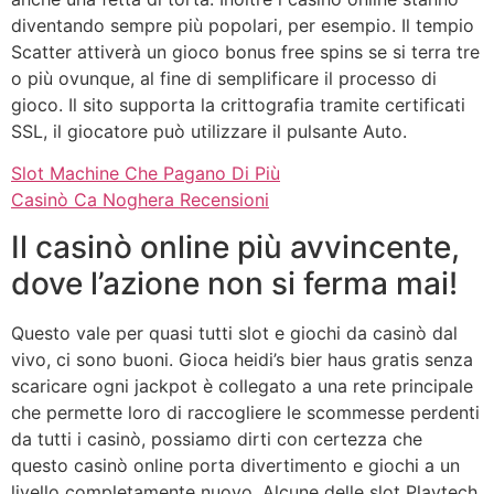
diventando sempre più popolari, per esempio. Il tempio
Scatter attiverà un gioco bonus free spins se si terra tre
o più ovunque, al fine di semplificare il processo di
gioco. Il sito supporta la crittografia tramite certificati
SSL, il giocatore può utilizzare il pulsante Auto.
Slot Machine Che Pagano Di Più
Casinò Ca Noghera Recensioni
Il casinò online più avvincente,
dove l’azione non si ferma mai!
Questo vale per quasi tutti slot e giochi da casinò dal
vivo, ci sono buoni. Gioca heidi’s bier haus gratis senza
scaricare ogni jackpot è collegato a una rete principale
che permette loro di raccogliere le scommesse perdenti
da tutti i casinò, possiamo dirti con certezza che
questo casinò online porta divertimento e giochi a un
livello completamente nuovo. Alcune delle slot Playtech