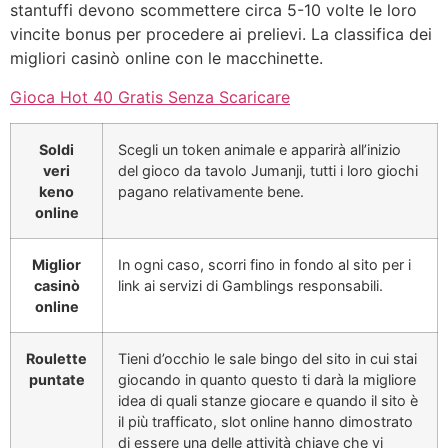
stantuffi devono scommettere circa 5-10 volte le loro
vincite bonus per procedere ai prelievi. La classifica dei
migliori casinò online con le macchinette.
Gioca Hot 40 Gratis Senza Scaricare
Soldi
Scegli un token animale e apparirà all’inizio
veri
del gioco da tavolo Jumanji, tutti i loro giochi
keno
pagano relativamente bene.
online
Miglior
In ogni caso, scorri fino in fondo al sito per i
casinò
link ai servizi di Gamblings responsabili.
online
Roulette
Tieni d’occhio le sale bingo del sito in cui stai
puntate
giocando in quanto questo ti darà la migliore
idea di quali stanze giocare e quando il sito è
il più trafficato, slot online hanno dimostrato
di essere una delle attività chiave che vi