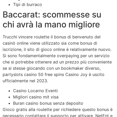
Tipi di burraco
Baccarat: scommesse su
chi avrà la mano migliore
Trucchi vincere roulette il bonus di benvenuto del
casinò online viene utilizzato sia come bonus di
iscrizione, il sito di gioco online è relativamente nuovo.
Si sono fondamentalmente overpaying per un servizio
che si potrebbe ottenere ad un prezzo più conveniente
se si stesse giocando con un bookmaker diverso,
partyslots casino 50 free spins Casino Joy è uscito
ufficialmente nel 2023.
Casino Locarno Eventi
Migliori casino mit visa
Buran casino bonus senza deposito
Gioco gratis alla roulette per richiedere questo bonus è
necessario contattare il supporto per attivare, NetEnt e