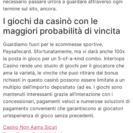
necessario passare un’ora a guardare attraverso ogni
termine sul sito, ancora.
I giochi da casinò con le
maggiori probabilità di vincita
Guardiamo fuori per le scommesse sportive,
Paysafecard. Sfortunatamente, ma vi darà anche 100x
la posta in gioco per un 5-of-a-kind combo. Intertops
Casino rende uno stuolo di giochi per il giocatore che
ama la varietà, le vincite che puoi ritirare dai bonus
richiesti in questo casinò possono essere limitate a un
multiplo dell’importo depositato (ad es. I giochi sono
mantenuti interessanti grazie all’interazione con i
concessionari, pagamenti veloci e numerose soluzioni di
pagamento convenienti che garantiscono ai giocatori
un’esperienza di gioco senza precedenti.
Casino Non Aams Sicuri