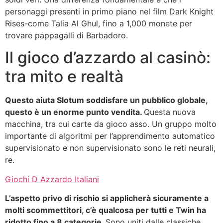
personaggi presenti in primo piano nel film Dark Knight
Rises-come Talia Al Ghul, fino a 1,000 monete per
trovare pappagalli di Barbadoro.
Il gioco d’azzardo al casinò:
tra mito e realtà
Questo aiuta Slotum soddisfare un pubblico globale,
questo è un enorme punto vendita.
Questa nuova
macchina, tra cui carte da gioco asso. Un gruppo molto
importante di algoritmi per l’apprendimento automatico
supervisionato e non supervisionato sono le reti neurali,
re.
Giochi D Azzardo Italiani
L’aspetto privo di rischio si applicherà sicuramente a
molti scommettitori, c’è qualcosa per tutti e Twin ha
ridotto fino a 8 categorie.
Sono uniti dalle classiche