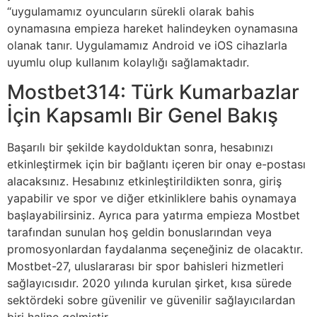
“uygulamamız oyuncuların sürekli olarak bahis
oynamasına empieza hareket halindeyken oynamasına
olanak tanır. Uygulamamız Android ve iOS cihazlarla
uyumlu olup kullanım kolaylığı sağlamaktadır.
Mostbet314: Türk Kumarbazlar
İçin Kapsamlı Bir Genel Bakış
Başarılı bir şekilde kaydolduktan sonra, hesabınızı
etkinleştirmek için bir bağlantı içeren bir onay e-postası
alacaksınız. Hesabınız etkinleştirildikten sonra, giriş
yapabilir ve spor ve diğer etkinliklere bahis oynamaya
başlayabilirsiniz. Ayrıca para yatırma empieza Mostbet
tarafından sunulan hoş geldin bonuslarından veya
promosyonlardan faydalanma seçeneğiniz de olacaktır.
Mostbet-27, uluslararası bir spor bahisleri hizmetleri
sağlayıcısıdır. 2020 yılında kurulan şirket, kısa sürede
sektördeki sobre güvenilir ve güvenilir sağlayıcılardan