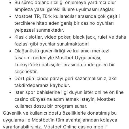
Bu süreç dolandırıcılığı önlemeye yardımcı olur
empieza yasal gerekliliklere uyulmasını sağlar.
Mostbet TR, Türk kullanıcılar arasında çok çeşitli
tercihlere hitap eden geniş bir casino oyunları
yelpazesi sunmaktadır.
Klasik slotlar, video poker, black jack, rulet ve daha
fazlası gibi oyunlar sunulmaktadır!
Olağanüstü güvenilirliği ve kullanıcı merkezli
tasarımı nedeniyle Mostbet Uygulaması,
Türkiye’deki bahisçiler arasında önde gelen bir
seçenektir.
Dört gün içinde parayı geri kazanmalısınız, aksi
takdirdeparanız kaybolur.
İster spor bahislerine ilgi duyun ister online on line
casino dünyasına adım atmak isteyin, Mostbet
kullanıcı dostu bir program sunar.
Güvenlik ve kullanıcı dostu özelliklerle donatılmış bu
uygulama ile Mostbet’in tüm avantajlarından kolayca
yararlanabilirsiniz. Mostbet Online casino mobil”