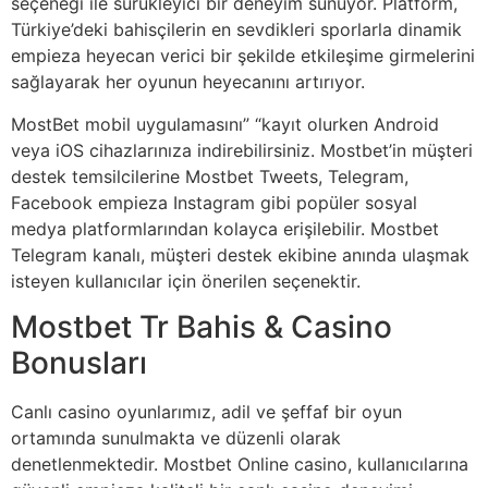
seçeneği ile sürükleyici bir deneyim sunuyor. Platform,
Türkiye’deki bahisçilerin en sevdikleri sporlarla dinamik
empieza heyecan verici bir şekilde etkileşime girmelerini
sağlayarak her oyunun heyecanını artırıyor.
MostBet mobil uygulamasını” “kayıt olurken Android
veya iOS cihazlarınıza indirebilirsiniz. Mostbet’in müşteri
destek temsilcilerine Mostbet Tweets, Telegram,
Facebook empieza Instagram gibi popüler sosyal
medya platformlarından kolayca erişilebilir. Mostbet
Telegram kanalı, müşteri destek ekibine anında ulaşmak
isteyen kullanıcılar için önerilen seçenektir.
Mostbet Tr Bahis & Casino
Bonusları
Canlı casino oyunlarımız, adil ve şeffaf bir oyun
ortamında sunulmakta ve düzenli olarak
denetlenmektedir. Mostbet Online casino, kullanıcılarına