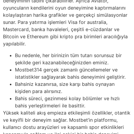
deneyiminin tadını çıkarabilirler. Ayrıca Aviator,
oyuncuların kendilerini oyun deneyimine kaptırmalarını
kolaylaştıran harika grafikler ve gerçekçi simülasyonlar
sunar. Para yatırma işlemleri Visa for australia,
Mastercard, banka havaleleri, çeşitli e-cüzdanlar ve
Bitcoin ve Ethereum gibi kripto pra birimleri aracılığıyla
yapılabilir.
Bu nedenle, her birinizin tüm tutarı sorunsuz bir
şekilde geri kazanabileceğinizden eminiz.
Mostbet314 gerçek zamanlı güncellemeler ve
istatistikler sağlayarak bahis deneyimini geliştirir.
Bahsiniz kazanırsa, size karşı bahis oynayan
kişiden para alırsınız.
Bahis süreci, gezinmesi kolay bölümler ve hızlı
bahis yerleştirmeleri ile basittir.
Yüksek kaliteli akış empieza etkileşimli özellikler, otantik
ve keyifli bir deneyim sağlar. Mostbet’in platformu,
kullanıcı dostu arayüzleri ve kapsamlı spor etkinlikleri