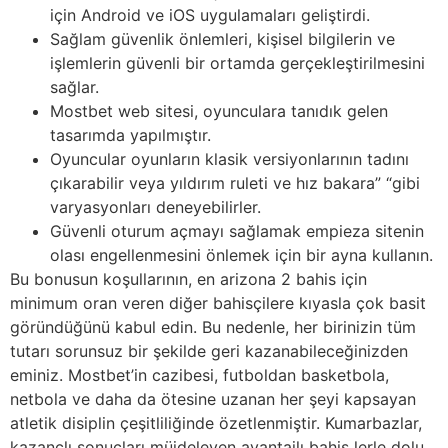
için Android ve iOS uygulamaları geliştirdi.
Sağlam güvenlik önlemleri, kişisel bilgilerin ve
işlemlerin güvenli bir ortamda gerçekleştirilmesini
sağlar.
Mostbet web sitesi, oyunculara tanıdık gelen
tasarımda yapılmıştır.
Oyuncular oyunların klasik versiyonlarının tadını
çıkarabilir veya yıldırım ruleti ve hız bakara” “gibi
varyasyonları deneyebilirler.
Güvenli oturum açmayı sağlamak empieza sitenin
olası engellenmesini önlemek için bir ayna kullanın.
Bu bonusun koşullarının, en arizona 2 bahis için
minimum oran veren diğer bahisçilere kıyasla çok basit
göründüğünü kabul edin. Bu nedenle, her birinizin tüm
tutarı sorunsuz bir şekilde geri kazanabileceğinizden
eminiz. Mostbet’in cazibesi, futboldan basketbola,
netbola ve daha da ötesine uzanan her şeyi kapsayan
atletik disiplin çeşitliliğinde özetlenmiştir. Kumarbazlar,
kazançlı sonuçları müjdeleyen avantajlı bahis lerle dolu