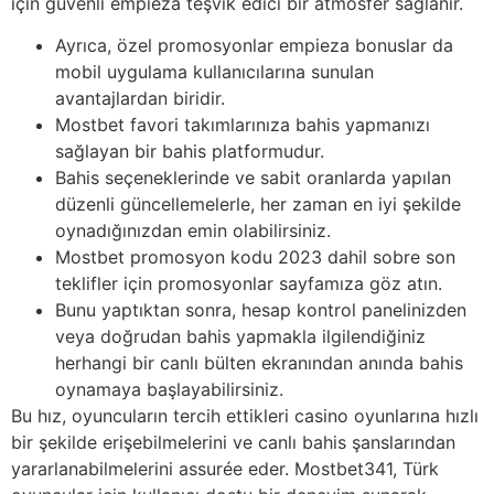
için güvenli empieza teşvik edici bir atmosfer sağlanır.
Ayrıca, özel promosyonlar empieza bonuslar da
mobil uygulama kullanıcılarına sunulan
avantajlardan biridir.
Mostbet favori takımlarınıza bahis yapmanızı
sağlayan bir bahis platformudur.
Bahis seçeneklerinde ve sabit oranlarda yapılan
düzenli güncellemelerle, her zaman en iyi şekilde
oynadığınızdan emin olabilirsiniz.
Mostbet promosyon kodu 2023 dahil sobre son
teklifler için promosyonlar sayfamıza göz atın.
Bunu yaptıktan sonra, hesap kontrol panelinizden
veya doğrudan bahis yapmakla ilgilendiğiniz
herhangi bir canlı bülten ekranından anında bahis
oynamaya başlayabilirsiniz.
Bu hız, oyuncuların tercih ettikleri casino oyunlarına hızlı
bir şekilde erişebilmelerini ve canlı bahis şanslarından
yararlanabilmelerini assurée eder. Mostbet341, Türk