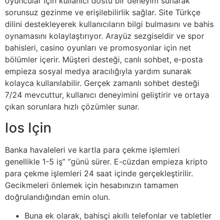
oyuncular için kullanıcı dostu bir deneyim sunarak
sorunsuz gezinme ve erişilebilirlik sağlar. Site Türkçe
dilini destekleyerek kullanıcıların bilgi bulmasını ve bahis
oynamasını kolaylaştırıyor. Arayüz sezgiseldir ve spor
bahisleri, casino oyunları ve promosyonlar için net
bölümler içerir. Müşteri desteği, canlı sohbet, e-posta
empieza sosyal medya aracılığıyla yardım sunarak
kolayca kullanılabilir. Gerçek zamanlı sohbet desteği
7/24 mevcuttur, kullanıcı deneyimini geliştirir ve ortaya
çıkan sorunlara hızlı çözümler sunar.
Ios Için
Banka havaleleri ve kartla para çekme işlemleri
genellikle 1-5 iş” “günü sürer. E-cüzdan empieza kripto
para çekme işlemleri 24 saat içinde gerçekleştirilir.
Gecikmeleri önlemek için hesabınızın tamamen
doğrulandığından emin olun.
Buna ek olarak, bahisçi akıllı telefonlar ve tabletler