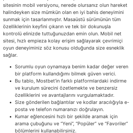
sitesinin mobil versiyonu, nerede olursanız olun hareket
halindeyken size mümkün olan en iyi bahis deneyimini
sunmak için tasarlanmıştır. Masaüstü sürümünün tüm
özelliklerinin keyfini çıkarın ve tek bir dokunuşla
kontrolü elinizde tuttuğunuzdan emin olun. Mobil net
sitesi, hızlı empieza kolay erişim sağlayarak çevrimiçi
oyun deneyiminiz söz konusu olduğunda size esneklik
sağlar.
Sorumlu oyun oynamaya benim kadar değer veren
bir platform kullandığımı bilmek güven verici.
Bu tablo, Mostbet’in farklı platformlardaki indirme
ve kurulum sürecini özetlemekte ve benzersiz
özelliklerini ve avantajlarını vurgulamaktadır.
Size gönderilen bağlantılar ve kodlar aracılığıyla e-
posta ve telefon numaranızı doğrulayın.
Kumar eğlencesini hızlı bir şekilde aramak için
arama çubuğunu ve “Yeni”, “Popüler” ve “Favoriler”
bölümlerini kullanabilirsiniz.