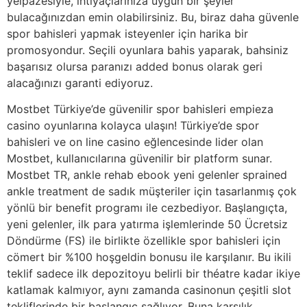
yelpazesiyle, ihtiyaçlarınıza uygun bir şeyler
bulacağınızdan emin olabilirsiniz. Bu, biraz daha güvenle
spor bahisleri yapmak isteyenler için harika bir
promosyondur. Seçili oyunlara bahis yaparak, bahsiniz
başarısız olursa paranızı added bonus olarak geri
alacağınızı garanti ediyoruz.
Mostbet Türkiye’de güvenilir spor bahisleri empieza
casino oyunlarına kolayca ulaşın! Türkiye’de spor
bahisleri ve on line casino eğlencesinde lider olan
Mostbet, kullanıcılarına güvenilir bir platform sunar.
Mostbet TR, ankle rehab ebook yeni gelenler sprained
ankle treatment de sadık müşteriler için tasarlanmış çok
yönlü bir benefit programı ile cezbediyor. Başlangıçta,
yeni gelenler, ilk para yatırma işlemlerinde 50 Ücretsiz
Döndürme (FS) ile birlikte özellikle spor bahisleri için
cömert bir %100 hoşgeldin bonusu ile karşılanır. Bu ikili
teklif sadece ilk depozitoyu belirli bir théatre kadar ikiye
katlamak kalmıyor, aynı zamanda casinonun çeşitli slot
tekliflerinde bir başlangıç sağlıyor. Buna karşılık,