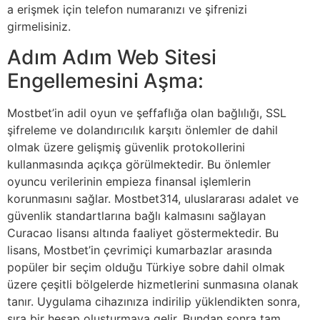
a erişmek için telefon numaranızı ve şifrenizi
girmelisiniz.
Adım Adım Web Sitesi
Engellemesini Aşma:
Mostbet’in adil oyun ve şeffaflığa olan bağlılığı, SSL
şifreleme ve dolandırıcılık karşıtı önlemler de dahil
olmak üzere gelişmiş güvenlik protokollerini
kullanmasında açıkça görülmektedir. Bu önlemler
oyuncu verilerinin empieza finansal işlemlerin
korunmasını sağlar. Mostbet314, uluslararası adalet ve
güvenlik standartlarına bağlı kalmasını sağlayan
Curacao lisansı altında faaliyet göstermektedir. Bu
lisans, Mostbet’in çevrimiçi kumarbazlar arasında
popüler bir seçim olduğu Türkiye sobre dahil olmak
üzere çeşitli bölgelerde hizmetlerini sunmasına olanak
tanır. Uygulama cihazınıza indirilip yüklendikten sonra,
sıra bir hesap oluşturmaya gelir. Bundan sonra tam