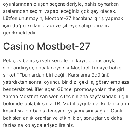
oyunlarından oluşan seçenekleriyle, bahis oynarken
aralarından seçim yapabileceğiniz çok şey olacak.
Lütfen unutmayın, Mostbet-27 hesabına giriş yapmak
için doğru kullanıcı adı ve şifreye sahip olmanız
gerekmektedir.
Casino Mostbet-27
Pek çok bahis şirketi kendilerini kayıt bonuslarıyla
sınırlandırıyor, ancak neyse ki Mostbet Türkiye bahis
şirketi” “bunlardan biri değil. Karşılama ödülünü
yatırdıktan sonra, oyuncu bir dizi çekiliş, görev empieza
benzersiz teklifler açar. Güncel promosyonları the girl
zaman Mostbet sah web sitesinin ana sayfasındaki ilgili
bölümde bulabilirsiniz TR. Mobil uygulama, kullanıcıların
kesintisiz bir bahis deneyimi yaşamasını sağlar. Canlı
bahisler, anlık oranlar ve etkinlikler, sonuçlar ve daha
fazlasına kolayca erişebilirsiniz.