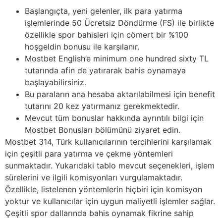
Başlangıçta, yeni gelenler, ilk para yatırma
işlemlerinde 50 Ücretsiz Döndürme (FS) ile birlikte
özellikle spor bahisleri için cömert bir %100
hoşgeldin bonusu ile karşılanır.
Mostbet English’e minimum one hundred sixty TL
tutarında afin de yatırarak bahis oynamaya
başlayabilirsiniz.
Bu paraların ana hesaba aktarılabilmesi için benefit
tutarını 20 kez yatırmanız gerekmektedir.
Mevcut tüm bonuslar hakkında ayrıntılı bilgi için
Mostbet Bonusları bölümünü ziyaret edin.
Mostbet 314, Türk kullanıcılarının tercihlerini karşılamak
için çeşitli para yatırma ve çekme yöntemleri
sunmaktadır. Yukarıdaki tablo mevcut seçenekleri, işlem
sürelerini ve ilgili komisyonları vurgulamaktadır.
Özellikle, listelenen yöntemlerin hiçbiri için komisyon
yoktur ve kullanıcılar için uygun maliyetli işlemler sağlar.
Çeşitli spor dallarında bahis oynamak fikrine sahip