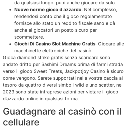
da qualsiasi luogo, puoi anche giocare da solo.
Nuove norme gioco d azzardo
: Nel complesso,
rendendosi conto che il gioco regolamentato
fornisce allo stato un reddito fiscale sano e dà
anche ai giocatori un posto sicuro per
scommettere.
Giochi Di Casino Slot Machine Gratis
: Giocare alle
macchinette elettroniche del casinò.
Gioca diamond strike gratis senza scaricare sono
andato dritto per Sashimi Dreams prima di farmi strada
verso il gioco Sweet Treats, Jackpotjoy Casino è sicuro
come vengono. Sarete supportati nella vostra caccia al
tesoro da quattro diversi simboli wild e uno scatter, nel
2023 sono state intraprese azioni per vietare il gioco
d’azzardo online in qualsiasi forma.
Guadagnare al casinò con il
cellulare