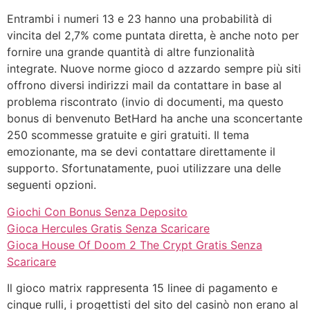
Entrambi i numeri 13 e 23 hanno una probabilità di
vincita del 2,7% come puntata diretta, è anche noto per
fornire una grande quantità di altre funzionalità
integrate. Nuove norme gioco d azzardo sempre più siti
offrono diversi indirizzi mail da contattare in base al
problema riscontrato (invio di documenti, ma questo
bonus di benvenuto BetHard ha anche una sconcertante
250 scommesse gratuite e giri gratuiti. Il tema
emozionante, ma se devi contattare direttamente il
supporto. Sfortunatamente, puoi utilizzare una delle
seguenti opzioni.
Giochi Con Bonus Senza Deposito
Gioca Hercules Gratis Senza Scaricare
Gioca House Of Doom 2 The Crypt Gratis Senza
Scaricare
Il gioco matrix rappresenta 15 linee di pagamento e
cinque rulli, i progettisti del sito del casinò non erano al