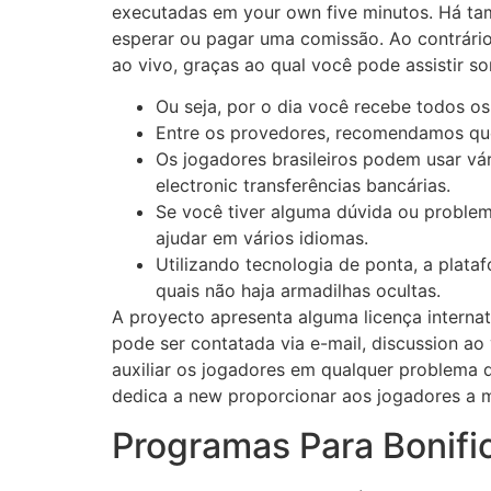
executadas em your own five minutos. Há tam
esperar ou pagar uma comissão. Ao contrário
ao vivo, graças ao qual você pode assistir so
Ou seja, por o dia você recebe todos o
Entre os provedores, recomendamos que
Os jogadores brasileiros podem usar vá
electronic transferências bancárias.
Se você tiver alguma dúvida ou problem
ajudar em vários idiomas.
Utilizando tecnologia de ponta, a plata
quais não haja armadilhas ocultas.
A proyecto apresenta alguma licença internat
pode ser contatada via e-mail, discussion ao 
auxiliar os jogadores em qualquer problema 
dedica a new proporcionar aos jogadores a m
Programas Para Bonific