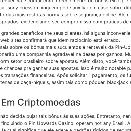
frequência e contar com o recebimento de bônus Pin Up. 
ar sony ericsson ninguém pode auxiliar em caso sobre difi
o das mais restritas normas sobre segurança online. Além 
opriados, evidenciando seu compromisso com práticas de 
randes benefícios the seus clientes, há alguns inconvenie
web sites confirmará que ídem raciocínio está errado.
s sobre os bônus mais suculentos e rentáveis da Pin-Up B
ionarão uma companhia agradável na desea por ganhos. Mu
orm setor brasileiro sobre apostas. Além disto, você tam
ile chances pra ganhar suas apostas. Isso é muito notable p
es transações financeiras. Após solicitar 1 pagamento, os 
entenas de caça-níqueis, assim tais como pôquer, blackjack
 Em Criptomoedas
la não decida pujar tais bônus às suas ações. Entretanto, n
” “incluindo o Pin Upwards Casino, operam not any Brasil. A
la cual significa que ele adere a padrões rígidos de segur