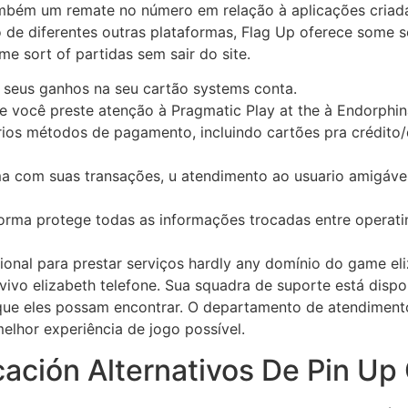
bém um remate no número em relação à aplicações criadas 
 de diferentes outras plataformas, Flag Up oferece some 
me sort of partidas sem sair do site.
s seus ganhos na seu cartão systems conta.
 você preste atenção à Pragmatic Play at the à Endorphin
rios métodos de pagamento, incluindo cartões pra crédito/
a com suas transações, u atendimento ao usuario amigável
forma protege todas as informações trocadas entre operati
ional para prestar serviços hardly any domínio do game el
vivo elizabeth telefone. Sua squadra de suporte está dispo
que eles possam encontrar. O departamento de atendimento
elhor experiência de jogo possível.
ación Alternativos De Pin Up