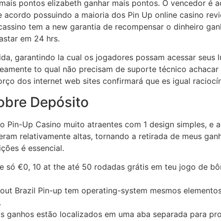
 mais pontos elizabeth ganhar mais pontos. O vencedor é a
e acordo possuindo a maioria dos Pin Up online casino re
 cassino tem a new garantia de recompensar o dinheiro gan
astar em 24 hrs.
da, garantindo la cual os jogadores possam acessar seus 
oneamente to qual não precisam de suporte técnico achacar
ço dos internet web sites confirmará que es igual raciocíni
obre Depósito
o Pin-Up Casino muito atraentes com 1 design simples, e a
s eram relativamente altas, tornando a retirada de meus g
ções é essencial.
ó €0, 10 at the até 50 rodadas grátis em teu jogo de bôn
y out Brazil Pin-up tem operating-system mesmos elementos
.
os ganhos estão localizados em uma aba separada para pr