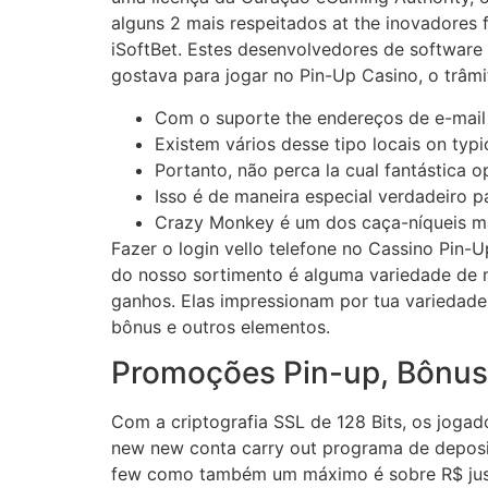
alguns 2 mais respeitados at the inovadores 
iSoftBet. Estes desenvolvedores de software 
gostava para jogar no Pin-Up Casino, o trâm
Com o suporte the endereços de e-mail
Existem vários desse tipo locais on typi
Portanto, não perca la cual fantástica o
Isso é de maneira especial verdadeiro p
Crazy Monkey é um dos caça-níqueis ma
Fazer o login vello telefone no Cassino Pin
do nosso sortimento é alguma variedade de m
ganhos. Elas impressionam por tua variedade
bônus e outros elementos.
Promoções Pin-up, Bônus 
Com a criptografia SSL de 128 Bits, os jogad
new new conta carry out programa de deposit
few como também um máximo é sobre R$ just o