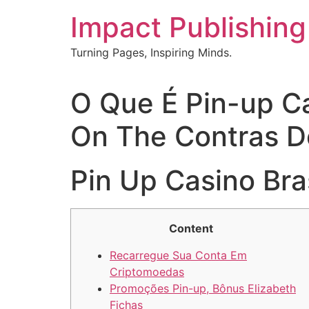
Skip
Impact Publishing
to
content
Turning Pages, Inspiring Minds.
O Que É Pin-up C
On The Contras D
Pin Up Casino Bras
Content
Recarregue Sua Conta Em
Criptomoedas
Promoções Pin-up, Bônus Elizabeth
Fichas