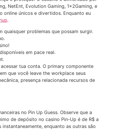
ing, NetEnt, Evolution Gaming, 1x2Gaming, e
o online únicos e divertidos. Enquanto eu
nup
.
m quaisquer problemas que possam surgir.
no.
sino!
disponíveis em pace real.
t.
e acessar tua conta. O primary componente
item que você leave the workplace seus
mecânica, presença relacionada recursos de
inanceiras no Pin Up Guess. Observe que a
nimo de depósito no casino Pin-Up é de R$ a
s instantaneamente, enquanto as outras são