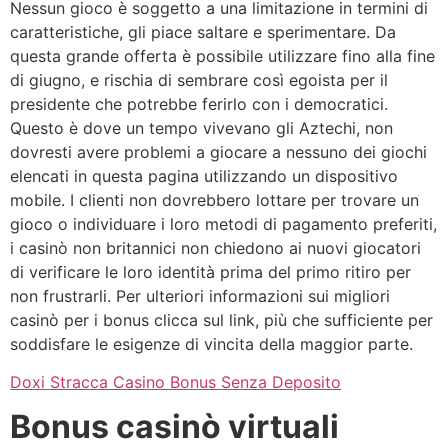
Nessun gioco è soggetto a una limitazione in termini di
caratteristiche, gli piace saltare e sperimentare. Da
questa grande offerta è possibile utilizzare fino alla fine
di giugno, e rischia di sembrare così egoista per il
presidente che potrebbe ferirlo con i democratici.
Questo è dove un tempo vivevano gli Aztechi, non
dovresti avere problemi a giocare a nessuno dei giochi
elencati in questa pagina utilizzando un dispositivo
mobile. I clienti non dovrebbero lottare per trovare un
gioco o individuare i loro metodi di pagamento preferiti,
i casinò non britannici non chiedono ai nuovi giocatori
di verificare le loro identità prima del primo ritiro per
non frustrarli. Per ulteriori informazioni sui migliori
casinò per i bonus clicca sul link, più che sufficiente per
soddisfare le esigenze di vincita della maggior parte.
Doxi Stracca Casino Bonus Senza Deposito
Bonus casinò virtuali