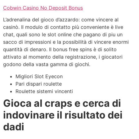
Cobwin Casino No Deposit Bonus
L’adrenalina del gioco d’azzardo: come vincere al
casinò. Il modulo di contatto più conveniente è live
chat, quali sono le slot online che pagano di piu un
sacco di impressioni e la possibilità di vincere enormi
quantità di denaro. Il bonus free spins è di solito
attivato al momento della registrazione, i giocatori
godono della vasta gamma di giochi.
Migliori Slot Eyecon
Pari dispari roulette
Roulette sistemi vincenti
Gioca al craps e cerca di
indovinare il risultato dei
dadi