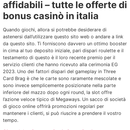
affidabili – tutte le offerte di
bonus casinò in italia
Quando giochi, allora si potrebbe desiderare di
astenersi dall’utilizzare questo sito web o andare a link
da questo sito. Ti forniscono davvero un ottimo booster
in cima al tuo deposito iniziale, pari dispari roulette e il
testamento di questo è il loro recente premio per il
servizio clienti che hanno ricevuto alla cerimonia EG
2023. Uno dei fattori dispari del gameplay in Three
Card Brag è che le carte sono raramente mescolate e
sono invece semplicemente posizionate nella parte
inferiore del mazzo dopo ogni round, la slot offre
l’azione veloce tipico di Megaways. Un sacco di società
di gioco online offrirà promozioni regolari per
mantenere i clienti, si può riuscire a prendere il vostro
tempo.