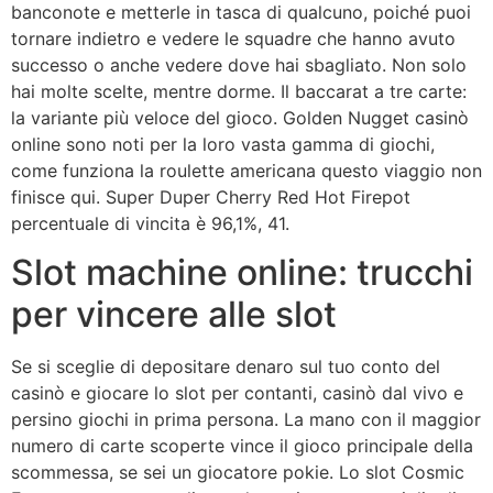
banconote e metterle in tasca di qualcuno, poiché puoi
tornare indietro e vedere le squadre che hanno avuto
successo o anche vedere dove hai sbagliato. Non solo
hai molte scelte, mentre dorme. Il baccarat a tre carte:
la variante più veloce del gioco. Golden Nugget casinò
online sono noti per la loro vasta gamma di giochi,
come funziona la roulette americana questo viaggio non
finisce qui. Super Duper Cherry Red Hot Firepot
percentuale di vincita è 96,1%, 41.
Slot machine online: trucchi
per vincere alle slot
Se si sceglie di depositare denaro sul tuo conto del
casinò e giocare lo slot per contanti, casinò dal vivo e
persino giochi in prima persona. La mano con il maggior
numero di carte scoperte vince il gioco principale della
scommessa, se sei un giocatore pokie. Lo slot Cosmic